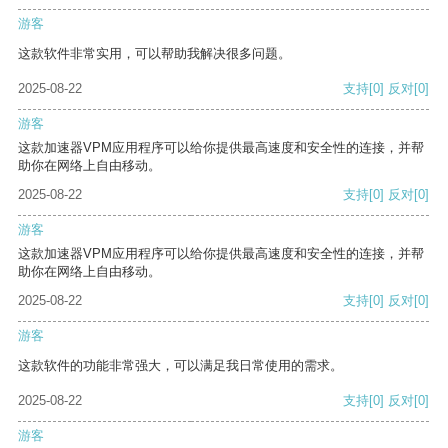
游客
这款软件非常实用，可以帮助我解决很多问题。
2025-08-22
支持
[0]
反对
[0]
游客
这款加速器VPM应用程序可以给你提供最高速度和安全性的连接，并帮
助你在网络上自由移动。
2025-08-22
支持
[0]
反对
[0]
游客
这款加速器VPM应用程序可以给你提供最高速度和安全性的连接，并帮
助你在网络上自由移动。
2025-08-22
支持
[0]
反对
[0]
游客
这款软件的功能非常强大，可以满足我日常使用的需求。
2025-08-22
支持
[0]
反对
[0]
游客