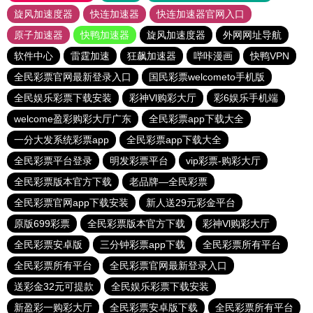
旋风加速度器
快连加速器
快连加速器官网入口
原子加速器
快鸭加速器
旋风加速度器
外网网址导航
软件中心
雷霆加速
狂飙加速器
哔咔漫画
快鸭VPN
全民彩票官网最新登录入口
国民彩票welcometo手机版
全民娱乐彩票下载安装
彩神Vl购彩大厅
彩6娱乐手机端
welcome盈彩购彩大厅广东
全民彩票app下载大全
一分大发系统彩票app
全民彩票app下载大全
全民彩票平台登录
明发彩票平台
vip彩票-购彩大厅
全民彩票版本官方下载
老品牌—全民彩票
全民彩票官网app下载安装
新人送29元彩金平台
原版699彩票
全民彩票版本官方下载
彩神Vl购彩大厅
全民彩票安卓版
三分钟彩票app下载
全民彩票所有平台
全民彩票所有平台
全民彩票官网最新登录入口
送彩金32元可提款
全民娱乐彩票下载安装
新盈彩一购彩大厅
全民彩票安卓版下载
全民彩票所有平台