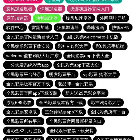
旋风加速度器
快连加速器
快连加速器官网入口
原子加速器
快鸭加速器
旋风加速度器
外网网址导航
软件中心
雷霆加速
狂飙加速器
哔咔漫画
快鸭VPN
全民彩票官网最新登录入口
国民彩票welcometo手机版
全民娱乐彩票下载安装
彩神Vl购彩大厅
彩6娱乐手机端
welcome盈彩购彩大厅广东
全民彩票app下载大全
一分大发系统彩票app
全民彩票app下载大全
全民彩票平台登录
明发彩票平台
vip彩票-购彩大厅
全民彩票版本官方下载
老品牌—全民彩票
全民彩票官网app下载安装
新人送29元彩金平台
原版699彩票
全民彩票版本官方下载
彩神Vl购彩大厅
全民彩票安卓版
三分钟彩票app下载
全民彩票所有平台
全民彩票所有平台
全民彩票官网最新登录入口
送彩金32元可提款
全民娱乐彩票下载安装