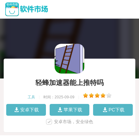
轻蜂加速器能上推特吗
工具
|
时间：2025-09-09
|
安卓下载
苹果下载
PC下载
安卓市场，安全绿色