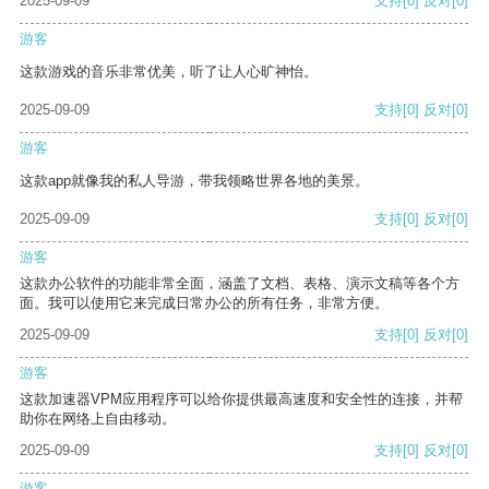
2025-09-09
支持
[0]
反对
[0]
游客
这款游戏的音乐非常优美，听了让人心旷神怡。
2025-09-09
支持
[0]
反对
[0]
游客
这款app就像我的私人导游，带我领略世界各地的美景。
2025-09-09
支持
[0]
反对
[0]
游客
这款办公软件的功能非常全面，涵盖了文档、表格、演示文稿等各个方
面。我可以使用它来完成日常办公的所有任务，非常方便。
2025-09-09
支持
[0]
反对
[0]
游客
这款加速器VPM应用程序可以给你提供最高速度和安全性的连接，并帮
助你在网络上自由移动。
2025-09-09
支持
[0]
反对
[0]
游客