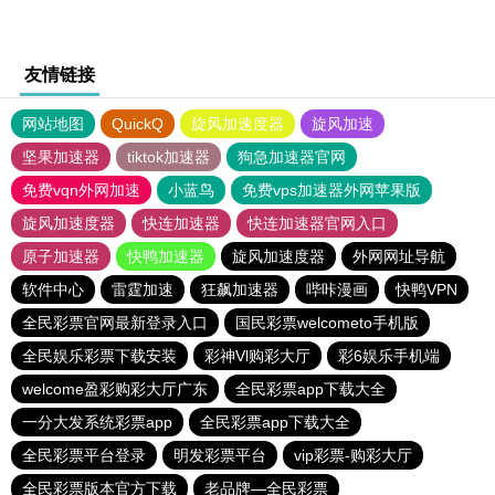
友情链接
网站地图
QuickQ
旋风加速度器
旋风加速
坚果加速器
tiktok加速器
狗急加速器官网
免费vqn外网加速
小蓝鸟
免费vps加速器外网苹果版
旋风加速度器
快连加速器
快连加速器官网入口
原子加速器
快鸭加速器
旋风加速度器
外网网址导航
软件中心
雷霆加速
狂飙加速器
哔咔漫画
快鸭VPN
全民彩票官网最新登录入口
国民彩票welcometo手机版
全民娱乐彩票下载安装
彩神Vl购彩大厅
彩6娱乐手机端
welcome盈彩购彩大厅广东
全民彩票app下载大全
一分大发系统彩票app
全民彩票app下载大全
全民彩票平台登录
明发彩票平台
vip彩票-购彩大厅
全民彩票版本官方下载
老品牌—全民彩票