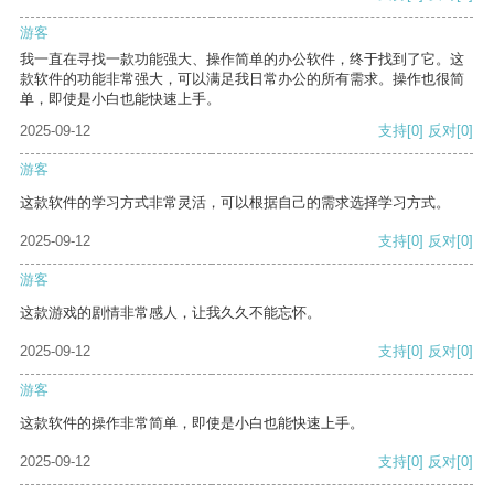
游客
我一直在寻找一款功能强大、操作简单的办公软件，终于找到了它。这
款软件的功能非常强大，可以满足我日常办公的所有需求。操作也很简
单，即使是小白也能快速上手。
2025-09-12
支持
[0]
反对
[0]
游客
这款软件的学习方式非常灵活，可以根据自己的需求选择学习方式。
2025-09-12
支持
[0]
反对
[0]
游客
这款游戏的剧情非常感人，让我久久不能忘怀。
2025-09-12
支持
[0]
反对
[0]
游客
这款软件的操作非常简单，即使是小白也能快速上手。
2025-09-12
支持
[0]
反对
[0]