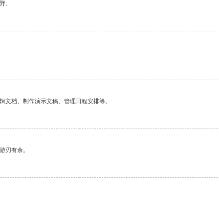
野。
编辑文档、制作演示文稿、管理日程安排等。
中游刃有余。