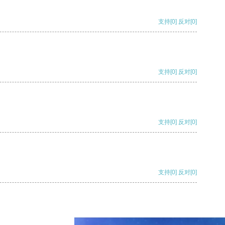
支持
[0]
反对
[0]
支持
[0]
反对
[0]
支持
[0]
反对
[0]
支持
[0]
反对
[0]
支持
[0]
反对
[0]