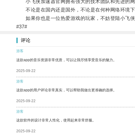
小飞侠加速器官网拥有强大的技术团队和先进的网
不论是在国内还是国外，不论是在何种网络环境下
如果你也是一位热爱游戏的玩家，不妨登陆小飞侠
#37#
评论
游客
这款app的音乐资源非常优质，可以让我尽情享受音乐的魅力。
2025-09-22
游客
这款app的用户评论非常真实，可以帮助我做出更准确的选择。
2025-09-22
游客
这款软件的设计非常人性化，使用起来非常舒服。
2025-09-22