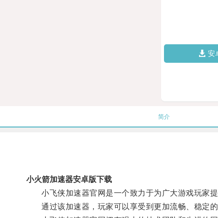
安
简介
小火箭加速器安卓版下载
小飞侠加速器官网是一个致力于为广大游戏玩家提
通过该加速器，玩家可以享受到更加流畅、稳定的