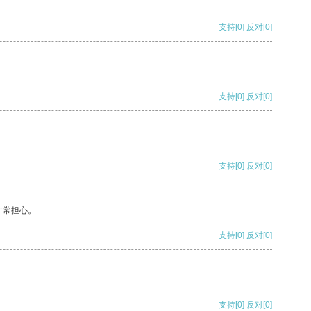
支持
[0]
反对
[0]
支持
[0]
反对
[0]
支持
[0]
反对
[0]
非常担心。
支持
[0]
反对
[0]
支持
[0]
反对
[0]