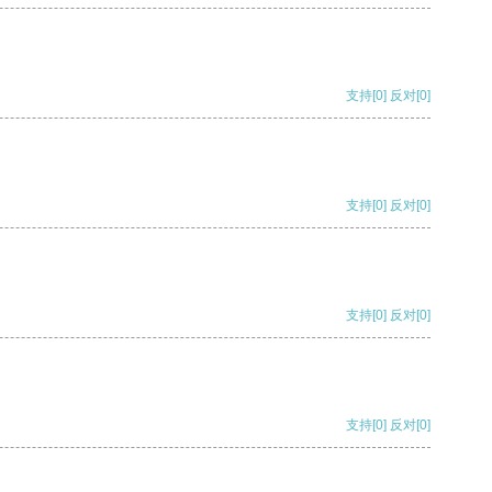
支持
[0]
反对
[0]
支持
[0]
反对
[0]
支持
[0]
反对
[0]
支持
[0]
反对
[0]