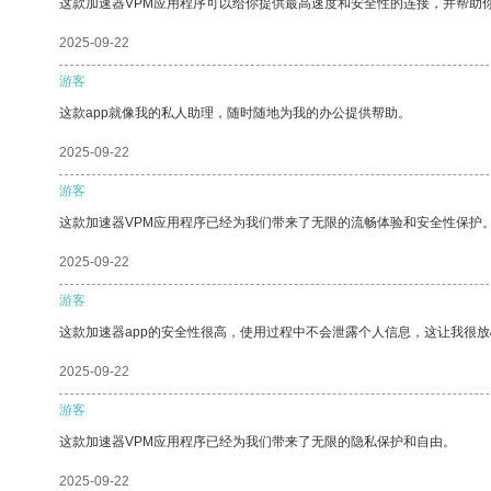
这款加速器VPM应用程序可以给你提供最高速度和安全性的连接，并帮助
2025-09-22
游客
这款app就像我的私人助理，随时随地为我的办公提供帮助。
2025-09-22
游客
这款加速器VPM应用程序已经为我们带来了无限的流畅体验和安全性保护
2025-09-22
游客
这款加速器app的安全性很高，使用过程中不会泄露个人信息，这让我很
2025-09-22
游客
这款加速器VPM应用程序已经为我们带来了无限的隐私保护和自由。
2025-09-22