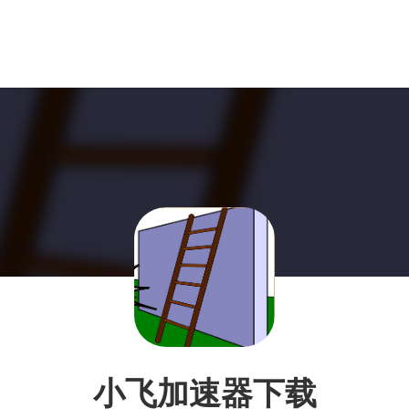
小飞加速器下载