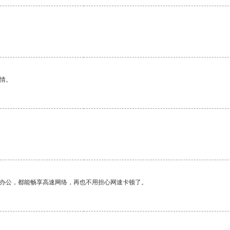
情。
作办公，都能畅享高速网络，再也不用担心网速卡顿了。