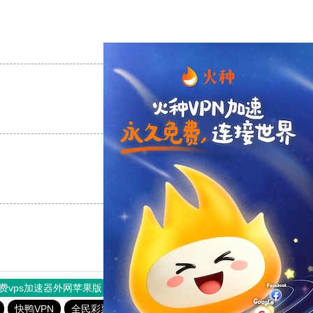
支持
[0]
反对
[0]
支持
[0]
反对
[0]
支持
[0]
反对
[0]
费vps加速器外网苹果版
旋风加速度器
快连加速器
快鸭VPN
全民彩票官网最新登录入口