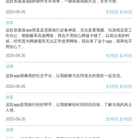
这款加速器app的操作非常简单，一键加速就能开启，非常方便。
2025-09-26
支持
[0]
反对
[0]
游客
这款加速器app简直是居家旅行必备神器，无论是看视频、玩游戏还是工
作办公，都能畅享高速网络，再也不用担心网速卡顿了。以前出差的时
候，经常因为网速慢而无法正常使用网络，现在有了这个app，我再也不
用担心了。
2025-09-26
支持
[0]
反对
[0]
游客
这款app就像我的社交平台，让我能够与志同道合的朋友一起交流。
2025-09-26
支持
[0]
反对
[0]
游客
这款app是我旅行的好帮手，让我能够轻松找到目的地，了解当地的风土
人情。
2025-09-26
支持
[0]
反对
[0]
游客