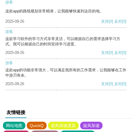
游客
这款app的路线规划非常精准，让我能够快速到达目的地。
2025-09-26
支持
[0]
反对
[0]
游客
这款学习软件的学习方式非常灵活，可以根据自己的需求选择学习方
式。我可以根据自己的时间安排学习进度。
2025-09-26
支持
[0]
反对
[0]
游客
这款app的功能非常强大，可以满足我所有的工作需求，让我能够在工作
中游刃有余。
2025-09-26
支持
[0]
反对
[0]
友情链接
网站地图
QuickQ
旋风加速度器
旋风加速