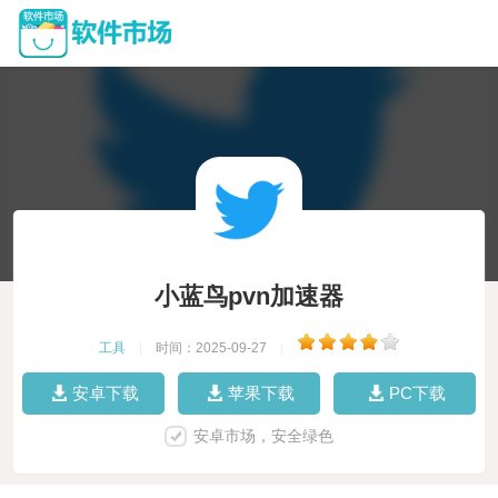
小蓝鸟pvn加速器
工具
|
时间：2025-09-27
|
安卓下载
苹果下载
PC下载
安卓市场，安全绿色