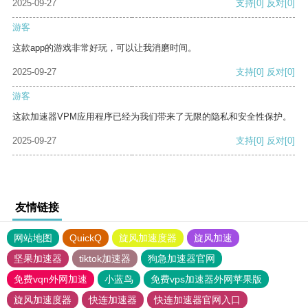
2025-09-27
支持
[0]
反对
[0]
游客
这款app的游戏非常好玩，可以让我消磨时间。
2025-09-27
支持
[0]
反对
[0]
游客
这款加速器VPM应用程序已经为我们带来了无限的隐私和安全性保护。
2025-09-27
支持
[0]
反对
[0]
友情链接
网站地图
QuickQ
旋风加速度器
旋风加速
坚果加速器
tiktok加速器
狗急加速器官网
免费vqn外网加速
小蓝鸟
免费vps加速器外网苹果版
旋风加速度器
快连加速器
快连加速器官网入口