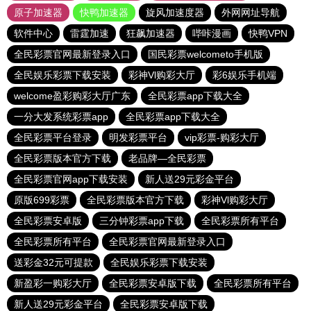
原子加速器
快鸭加速器
旋风加速度器
外网网址导航
软件中心
雷霆加速
狂飙加速器
哔咔漫画
快鸭VPN
全民彩票官网最新登录入口
国民彩票welcometo手机版
全民娱乐彩票下载安装
彩神Vl购彩大厅
彩6娱乐手机端
welcome盈彩购彩大厅广东
全民彩票app下载大全
一分大发系统彩票app
全民彩票app下载大全
全民彩票平台登录
明发彩票平台
vip彩票-购彩大厅
全民彩票版本官方下载
老品牌—全民彩票
全民彩票官网app下载安装
新人送29元彩金平台
原版699彩票
全民彩票版本官方下载
彩神Vl购彩大厅
全民彩票安卓版
三分钟彩票app下载
全民彩票所有平台
全民彩票所有平台
全民彩票官网最新登录入口
送彩金32元可提款
全民娱乐彩票下载安装
新盈彩一购彩大厅
全民彩票安卓版下载
全民彩票所有平台
新人送29元彩金平台
全民彩票安卓版下载