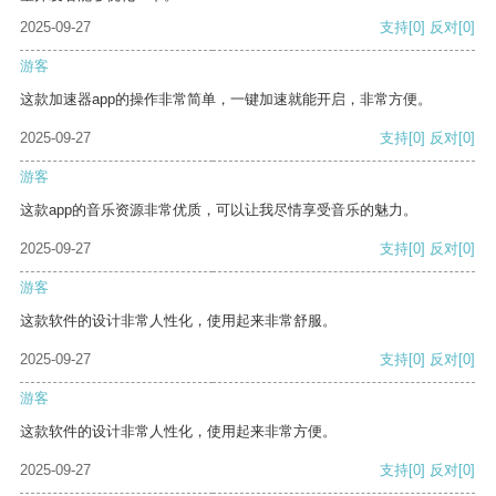
2025-09-27
支持
[0]
反对
[0]
游客
这款加速器app的操作非常简单，一键加速就能开启，非常方便。
2025-09-27
支持
[0]
反对
[0]
游客
这款app的音乐资源非常优质，可以让我尽情享受音乐的魅力。
2025-09-27
支持
[0]
反对
[0]
游客
这款软件的设计非常人性化，使用起来非常舒服。
2025-09-27
支持
[0]
反对
[0]
游客
这款软件的设计非常人性化，使用起来非常方便。
2025-09-27
支持
[0]
反对
[0]