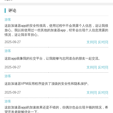
评论
游客
这款加速器app的安全性很高，使用过程中不会泄露个人信息，这让我很
放心。我以前使用过一些其他的加速器app，经常会出现个人信息泄露的
情况，这让我非常担心。
2025-09-27
支持
[0]
反对
[0]
游客
这款app就像我的社交平台，让我能够与志同道合的朋友一起交流。
2025-09-27
支持
[0]
反对
[0]
游客
这款加速器VPM应用程序提供了顶级的安全性和隐私保护。
2025-09-27
支持
[0]
反对
[0]
游客
这款加速器app的加速效果还是不错的，但偶尔也会出现卡顿的情况，希
望开发者能够优化一下。