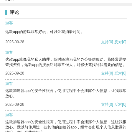
评论
游客
这款app的游戏非常好玩，可以让我消磨时间。
2025-09-28
支持
[0]
反对
[0]
游客
这款app就像我的私人助理，随时随地为我的办公提供帮助。我经常需要
查找资料，这款app的搜索功能非常强大，能够快速找到我需要的信息。
2025-09-28
支持
[0]
反对
[0]
游客
这款加速器app的安全性很高，使用过程中不会泄露个人信息，让我非常
放心。
2025-09-28
支持
[0]
反对
[0]
游客
这款加速器app的安全性很高，使用过程中不会泄露个人信息，这让我很
放心。我以前使用过一些其他的加速器app，经常会出现个人信息泄露的