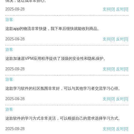
情况，这让我非常担心。
2025-09-28
支持
[0]
反对
[0]
游客
这款app的物流非常快捷，我下单后很快就能收到商品。
2025-09-28
支持
[0]
反对
[0]
游客
这款加速器VPM应用程序提供了顶级的安全性和隐私保护。
2025-09-28
支持
[0]
反对
[0]
游客
这款学习软件的社区氛围非常好，可以与其他学习者交流学习心得。
2025-09-28
支持
[0]
反对
[0]
游客
这款软件的学习方式非常灵活，可以根据自己的需求选择学习方式。
2025-09-28
支持
[0]
反对
[0]