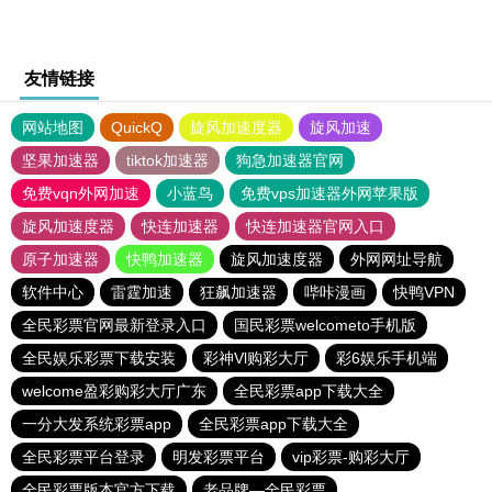
友情链接
网站地图
QuickQ
旋风加速度器
旋风加速
坚果加速器
tiktok加速器
狗急加速器官网
免费vqn外网加速
小蓝鸟
免费vps加速器外网苹果版
旋风加速度器
快连加速器
快连加速器官网入口
原子加速器
快鸭加速器
旋风加速度器
外网网址导航
软件中心
雷霆加速
狂飙加速器
哔咔漫画
快鸭VPN
全民彩票官网最新登录入口
国民彩票welcometo手机版
全民娱乐彩票下载安装
彩神Vl购彩大厅
彩6娱乐手机端
welcome盈彩购彩大厅广东
全民彩票app下载大全
一分大发系统彩票app
全民彩票app下载大全
全民彩票平台登录
明发彩票平台
vip彩票-购彩大厅
全民彩票版本官方下载
老品牌—全民彩票