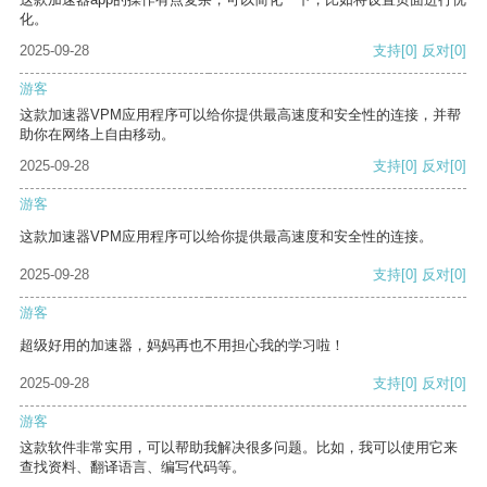
化。
2025-09-28
支持
[0]
反对
[0]
游客
这款加速器VPM应用程序可以给你提供最高速度和安全性的连接，并帮
助你在网络上自由移动。
2025-09-28
支持
[0]
反对
[0]
游客
这款加速器VPM应用程序可以给你提供最高速度和安全性的连接。
2025-09-28
支持
[0]
反对
[0]
游客
超级好用的加速器，妈妈再也不用担心我的学习啦！
2025-09-28
支持
[0]
反对
[0]
游客
这款软件非常实用，可以帮助我解决很多问题。比如，我可以使用它来
查找资料、翻译语言、编写代码等。