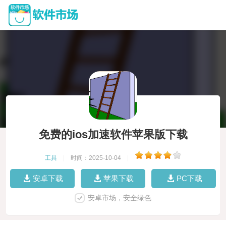
免费的ios加速软件苹果版下载
工具
|
时间：2025-10-04
|
安卓下载
苹果下载
PC下载
安卓市场，安全绿色