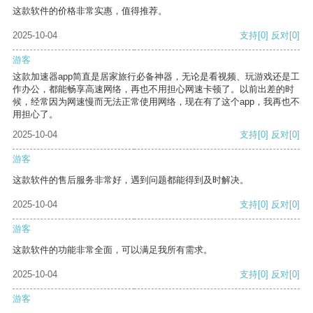
这款软件的价格非常实惠，值得推荐。
2025-10-04
支持
[0]
反对
[0]
游客
这款加速器app简直是居家旅行必备神器，无论是看视频、玩游戏还是工
作办公，都能畅享高速网络，再也不用担心网速卡顿了。以前出差的时
候，经常因为网速慢而无法正常使用网络，现在有了这个app，我再也不
用担心了。
2025-10-04
支持
[0]
反对
[0]
游客
这款软件的售后服务非常好，遇到问题都能得到及时解决。
2025-10-04
支持
[0]
反对
[0]
游客
这款软件的功能非常全面，可以满足我所有需求。
2025-10-04
支持
[0]
反对
[0]
游客