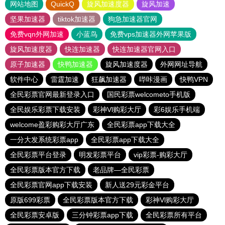
网站地图
QuickQ
旋风加速度器
旋风加速
坚果加速器
tiktok加速器
狗急加速器官网
免费vqn外网加速
小蓝鸟
免费vps加速器外网苹果版
旋风加速度器
快连加速器
快连加速器官网入口
原子加速器
快鸭加速器
旋风加速度器
外网网址导航
软件中心
雷霆加速
狂飙加速器
哔咔漫画
快鸭VPN
全民彩票官网最新登录入口
国民彩票welcometo手机版
全民娱乐彩票下载安装
彩神Vl购彩大厅
彩6娱乐手机端
welcome盈彩购彩大厅广东
全民彩票app下载大全
一分大发系统彩票app
全民彩票app下载大全
全民彩票平台登录
明发彩票平台
vip彩票-购彩大厅
全民彩票版本官方下载
老品牌—全民彩票
全民彩票官网app下载安装
新人送29元彩金平台
原版699彩票
全民彩票版本官方下载
彩神Vl购彩大厅
全民彩票安卓版
三分钟彩票app下载
全民彩票所有平台