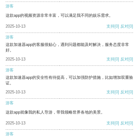
游客
这款app的视频资源非常丰富，可以满足我不同的娱乐需求。
2025-10-13
支持
[0]
反对
[0]
游客
这款加速器app的客服很贴心，遇到问题都能及时解决，服务态度非常
好。
2025-10-13
支持
[0]
反对
[0]
游客
这款加速器app的安全性有待提高，可以加强防护措施，比如增加双重验
证。
2025-10-13
支持
[0]
反对
[0]
游客
这款app就像我的私人导游，带我领略世界各地的美景。
2025-10-13
支持
[0]
反对
[0]
游客