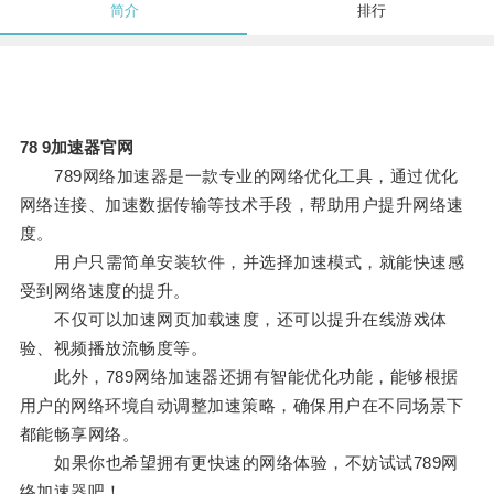
简介
排行
78 9加速器官网
789网络加速器是一款专业的网络优化工具，通过优化
网络连接、加速数据传输等技术手段，帮助用户提升网络速
度。
用户只需简单安装软件，并选择加速模式，就能快速感
受到网络速度的提升。
不仅可以加速网页加载速度，还可以提升在线游戏体
验、视频播放流畅度等。
此外，789网络加速器还拥有智能优化功能，能够根据
用户的网络环境自动调整加速策略，确保用户在不同场景下
都能畅享网络。
如果你也希望拥有更快速的网络体验，不妨试试789网
络加速器吧！。