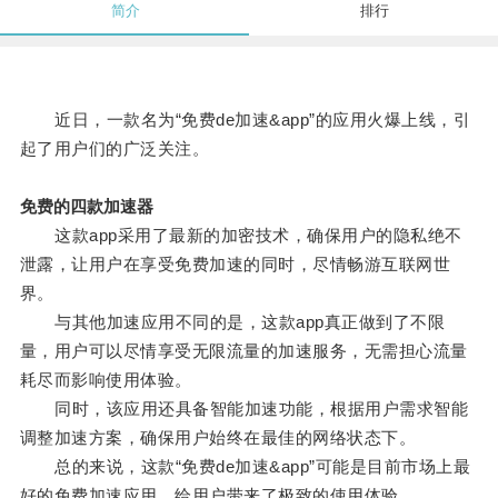
简介
排行
近日，一款名为“免费de加速&app”的应用火爆上线，引
起了用户们的广泛关注。
免费的四款加速器
这款app采用了最新的加密技术，确保用户的隐私绝不
泄露，让用户在享受免费加速的同时，尽情畅游互联网世
界。
与其他加速应用不同的是，这款app真正做到了不限
量，用户可以尽情享受无限流量的加速服务，无需担心流量
耗尽而影响使用体验。
同时，该应用还具备智能加速功能，根据用户需求智能
调整加速方案，确保用户始终在最佳的网络状态下。
总的来说，这款“免费de加速&app”可能是目前市场上最
好的免费加速应用，给用户带来了极致的使用体验。