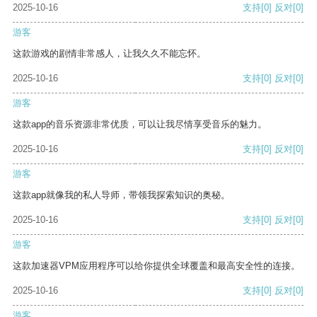
2025-10-16
支持
[0]
反对
[0]
游客
这款游戏的剧情非常感人，让我久久不能忘怀。
2025-10-16
支持
[0]
反对
[0]
游客
这款app的音乐资源非常优质，可以让我尽情享受音乐的魅力。
2025-10-16
支持
[0]
反对
[0]
游客
这款app就像我的私人导师，带领我探索知识的奥秘。
2025-10-16
支持
[0]
反对
[0]
游客
这款加速器VPM应用程序可以给你提供全球覆盖和最高安全性的连接。
2025-10-16
支持
[0]
反对
[0]
游客