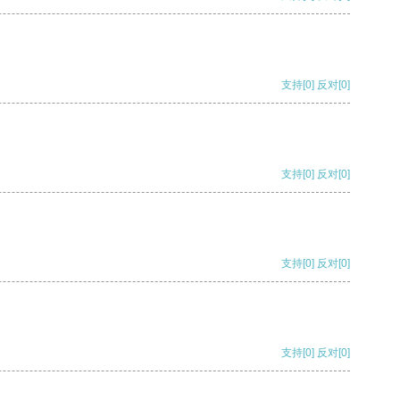
支持
[0]
反对
[0]
支持
[0]
反对
[0]
支持
[0]
反对
[0]
支持
[0]
反对
[0]