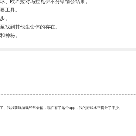
球、欧若拉对冯拉瓦伊不分错情会结束。
要工具。
步。
至找到其他生命体的存在。
和神秘。
了。我以前玩游戏经常会输，现在有了这个app，我的游戏水平提升了不少。