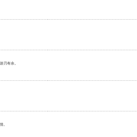
中游刃有余。
情。