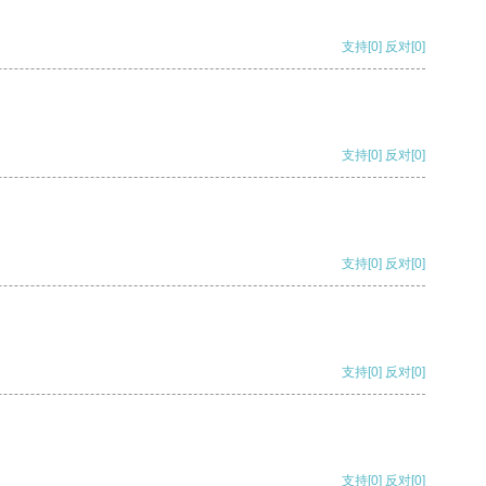
支持
[0]
反对
[0]
支持
[0]
反对
[0]
支持
[0]
反对
[0]
支持
[0]
反对
[0]
支持
[0]
反对
[0]