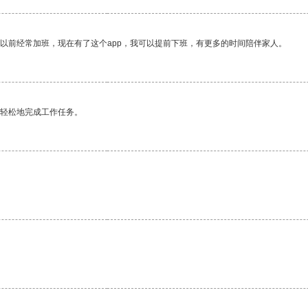
我以前经常加班，现在有了这个app，我可以提前下班，有更多的时间陪伴家人。
更轻松地完成工作任务。