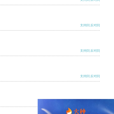
支持
[0]
反对
[0]
支持
[0]
反对
[0]
支持
[0]
反对
[0]
支持
[0]
反对
[0]