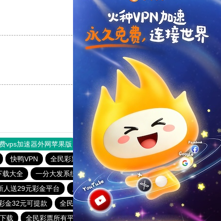
支持
[0]
反对
[0]
支持
[0]
反对
[0]
费vps加速器外网苹果版
旋风加速度器
快连加速器
快鸭VPN
全民彩票官网最新登录入口
下载大全
一分大发系统彩票app
全民彩票app下载大全
新人送29元彩金平台
原版699彩票
全民彩票版本官方下载
彩金32元可提款
全民娱乐彩票下载安装
新盈彩一购彩大厅
p下载
全民彩票所有平台
下载全民彩票