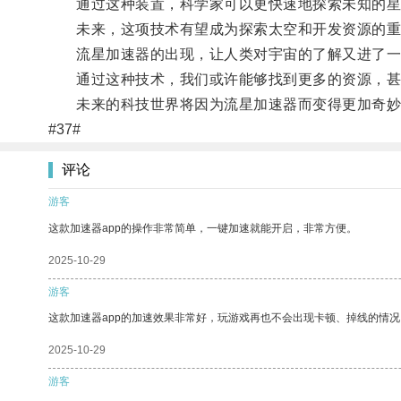
通过这种装置，科学家可以更快速地探索未知的星
未来，这项技术有望成为探索太空和开发资源的重
流星加速器的出现，让人类对宇宙的了解又进了一
通过这种技术，我们或许能够找到更多的资源，甚
未来的科技世界将因为流星加速器而变得更加奇妙
#37#
评论
游客
这款加速器app的操作非常简单，一键加速就能开启，非常方便。
2025-10-29
游客
这款加速器app的加速效果非常好，玩游戏再也不会出现卡顿、掉线的情况
2025-10-29
游客