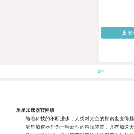
安
简介
星星加速器官网版
随着科技的不断进步，人类对太空的探索也变得越
流星加速器作为一种新型的科技装置，具有加速天