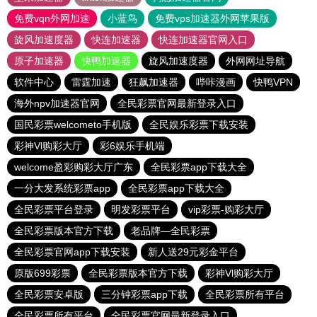
免费vqn外网加速
小蓝鸟
免费vps加速器外网苹果版
旋风加速度器
快连加速器
快连加速器官网入口
原子加速器
快鸭加速器
旋风加速度器
外网网址导航
软件中心
雷霆加速
狂飙加速器
哔咔漫画
快鸭VPN
海外npv加速器官网
全民彩票官网最新登录入口
国民彩票welcometo手机版
全民娱乐彩票下载安装
彩神Vl购彩大厅
彩6娱乐手机端
welcome盈彩购彩大厅广东
全民彩票app下载大全
一分大发系统彩票app
全民彩票app下载大全
全民彩票平台登录
明发彩票平台
vip彩票-购彩大厅
全民彩票版本官方下载
老品牌—全民彩票
全民彩票官网app下载安装
新人送29元彩金平台
原版699彩票
全民彩票版本官方下载
彩神Vl购彩大厅
全民彩票安卓版
三分钟彩票app下载
全民彩票所有平台
全民彩票所有平台
全民彩票官网最新登录入口