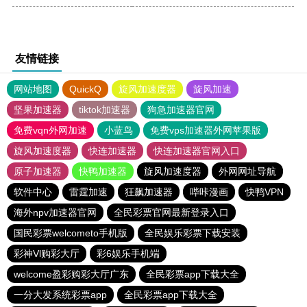
友情链接
网站地图
QuickQ
旋风加速度器
旋风加速
坚果加速器
tiktok加速器
狗急加速器官网
免费vqn外网加速
小蓝鸟
免费vps加速器外网苹果版
旋风加速度器
快连加速器
快连加速器官网入口
原子加速器
快鸭加速器
旋风加速度器
外网网址导航
软件中心
雷霆加速
狂飙加速器
哔咔漫画
快鸭VPN
海外npv加速器官网
全民彩票官网最新登录入口
国民彩票welcometo手机版
全民娱乐彩票下载安装
彩神Vl购彩大厅
彩6娱乐手机端
welcome盈彩购彩大厅广东
全民彩票app下载大全
一分大发系统彩票app
全民彩票app下载大全