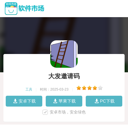
大发邀请码
工具
|
时间：2025-03-23
|
安卓下载
苹果下载
PC下载
安卓市场，安全绿色