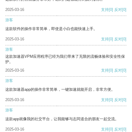
2025-03-16
支持
[0]
反对
[0]
游客
这款软件的操作非常简单，即使是小白也能快速上手。
2025-03-16
支持
[0]
反对
[0]
游客
这款加速器VPM应用程序已经为我们带来了无限的流畅体验和安全性保
护。
2025-03-16
支持
[0]
反对
[0]
游客
这款加速器app的操作非常简单，一键加速就能开启，非常方便。
2025-03-16
支持
[0]
反对
[0]
游客
这款app就像我的社交平台，让我能够与志同道合的朋友一起交流。
2025-03-16
支持
[0]
反对
[0]