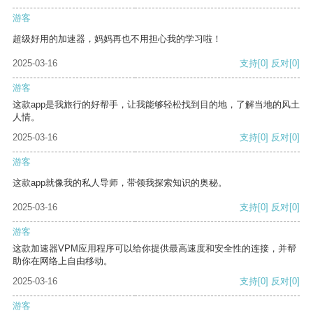
游客
超级好用的加速器，妈妈再也不用担心我的学习啦！
2025-03-16
支持
[0]
反对
[0]
游客
这款app是我旅行的好帮手，让我能够轻松找到目的地，了解当地的风土
人情。
2025-03-16
支持
[0]
反对
[0]
游客
这款app就像我的私人导师，带领我探索知识的奥秘。
2025-03-16
支持
[0]
反对
[0]
游客
这款加速器VPM应用程序可以给你提供最高速度和安全性的连接，并帮
助你在网络上自由移动。
2025-03-16
支持
[0]
反对
[0]
游客