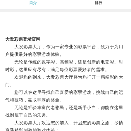
简介
排行
大发彩票登录官网
大发彩票大厅，作为一家专业的彩票平台，致力于为用
户提供最好的彩票游戏体验。
无论是传统的数字彩、高频彩，还是创新的电竞彩、时
时彩，这里应有尽有，满足每位彩票爱好者的需求。
欢迎您的到来，大发彩票大厅将为您打开一扇精彩的大
门。
您可以在这里寻找自己喜爱的彩票游戏，挑战自己的运
气和技巧，赢取丰厚的奖金。
无论是经验丰富的老彩民，还是新手小白，都能在这里
找到属于自己的乐趣。
大发彩票大厅欢迎您的加入，开启您的彩票之旅，尽情
享受精彩刺激的游戏体验！。