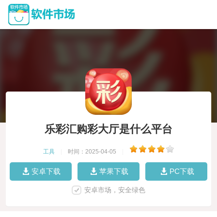
乐彩汇购彩大厅是什么平台
工具
|
时间：2025-04-05
|
安卓下载
苹果下载
PC下载
安卓市场，安全绿色