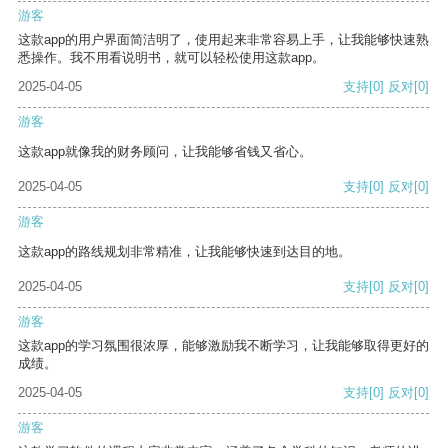
游客
这款app的用户界面简洁明了，使用起来非常容易上手，让我能够快速熟
悉操作。我不用看说明书，就可以轻松使用这款app。
2025-04-05
支持
[0]
反对
[0]
游客
这款app就像我的财务顾问，让我能够省钱又省心。
2025-04-05
支持
[0]
反对
[0]
游客
这款app的路线规划非常精准，让我能够快速到达目的地。
2025-04-05
支持
[0]
反对
[0]
游客
这款app的学习氛围很浓厚，能够激励我不断学习，让我能够取得更好的
成绩。
2025-04-05
支持
[0]
反对
[0]
游客