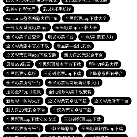
国民彩票welcometo手机版
全民娱乐彩票下载安装
彩神Vl购彩大厅
彩6娱乐手机端
welcome盈彩购彩大厅广东
全民彩票app下载大全
一分大发系统彩票app
全民彩票app下载大全
全民彩票平台登录
明发彩票平台
vip彩票-购彩大厅
全民彩票版本官方下载
老品牌—全民彩票
全民彩票官网app下载安装
新人送29元彩金平台
原版699彩票
全民彩票版本官方下载
彩神Vl购彩大厅
全民彩票安卓版
三分钟彩票app下载
全民彩票所有平台
全民彩票所有平台
全民彩票官网最新登录入口
送彩金32元可提款
全民娱乐彩票下载安装
新盈彩一购彩大厅
全民彩票安卓版下载
全民彩票所有平台
新人送29元彩金平台
全民彩票安卓版下载
全民彩票app下载安装安卓
三分钟彩票app下载
全民彩票所有平台
下载全民彩票
全民彩票软件app下载