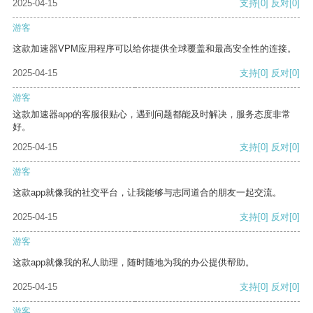
2025-04-15
支持
[0]
反对
[0]
游客
这款加速器VPM应用程序可以给你提供全球覆盖和最高安全性的连接。
2025-04-15
支持
[0]
反对
[0]
游客
这款加速器app的客服很贴心，遇到问题都能及时解决，服务态度非常
好。
2025-04-15
支持
[0]
反对
[0]
游客
这款app就像我的社交平台，让我能够与志同道合的朋友一起交流。
2025-04-15
支持
[0]
反对
[0]
游客
这款app就像我的私人助理，随时随地为我的办公提供帮助。
2025-04-15
支持
[0]
反对
[0]
游客