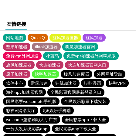
友情链接
网站地图
QuickQ
旋风加速度器
旋风加速
坚果加速器
tiktok加速器
狗急加速器官网
免费vqn外网加速
小蓝鸟
免费vps加速器外网苹果版
旋风加速度器
快连加速器
快连加速器官网入口
原子加速器
快鸭加速器
旋风加速度器
外网网址导航
软件中心
雷霆加速
狂飙加速器
哔咔漫画
快鸭VPN
海外npv加速器官网
全民彩票官网最新登录入口
国民彩票welcometo手机版
全民娱乐彩票下载安装
彩神Vl购彩大厅
彩6娱乐手机端
welcome盈彩购彩大厅广东
全民彩票app下载大全
一分大发系统彩票app
全民彩票app下载大全