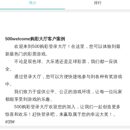
简介
排行
500welcome购彩大厅客户案例
欢迎来到500购彩登录大厅！在这里，您可以体验到最
新最热门的彩票游戏。
不论是双色球、大乐透还是足球彩票，我们都一应俱
全。
通过登录大厅，您可以方便快捷地参与到各种有奖游戏
中。
我们致力于提供公平、公正的游戏环境，让每一位玩家
都能享受到游戏的乐趣。
500购彩登录大厅欢迎您的加入，让我们一起创造更多
惊喜和欢乐！赶快登录吧，来赢取属于您的幸运大奖！。
#39#