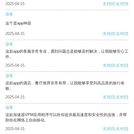
2025-04-15
支持
[0]
反对
[0]
游客
这个是app神器
2025-04-15
支持
[0]
反对
[0]
游客
这款app的客服非常专业，遇到问题总是能够及时解决，让我能够安心工
作。
2025-04-15
支持
[0]
反对
[0]
游客
这款app的酒店、餐厅推荐非常有用，让我能够享受到高品质的旅行体
验。
2025-04-15
支持
[0]
反对
[0]
游客
这款加速器VPM应用程序可以给你提供最高速度和安全性的连接，并帮
助你在网络上自由移动。
2025-04-15
支持
[0]
反对
[0]