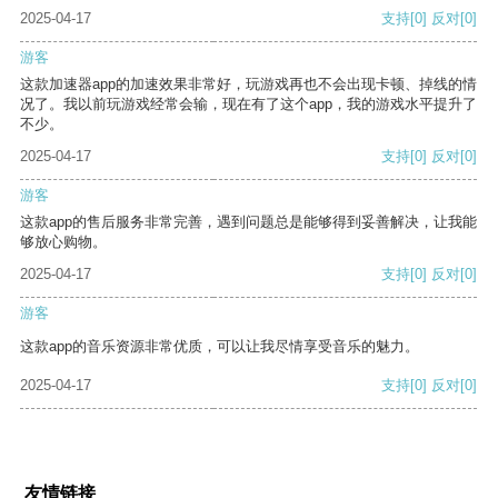
2025-04-17
支持
[0]
反对
[0]
游客
这款加速器app的加速效果非常好，玩游戏再也不会出现卡顿、掉线的情
况了。我以前玩游戏经常会输，现在有了这个app，我的游戏水平提升了
不少。
2025-04-17
支持
[0]
反对
[0]
游客
这款app的售后服务非常完善，遇到问题总是能够得到妥善解决，让我能
够放心购物。
2025-04-17
支持
[0]
反对
[0]
游客
这款app的音乐资源非常优质，可以让我尽情享受音乐的魅力。
2025-04-17
支持
[0]
反对
[0]
友情链接