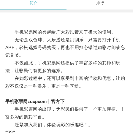
简介
排行
手机彩票网的兴起给广大彩民带来了极大的便利。
无论是双色球、大乐透还是刮刮乐，只需要打开手机
APP，轻松选择号码购买，再也不用担心错过购彩时间或忘
记兑奖。
不仅如此，手机彩票网还提供了丰富多样的彩种和玩
法，让彩民们有更多的选择。
在购彩过程中，还可以享受到丰富的活动和优惠，让购
彩不仅仅是一种娱乐，更是一种享受。
手机彩票网zucpcom十官方下
手机彩票网的出现，为彩民们提供了一个更加便捷、丰
富多彩的购彩平台。
赶紧加入我们，体验玩彩的乐趣吧！。
#39#