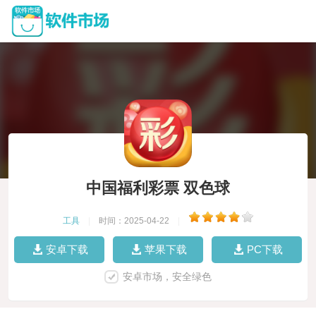
中国福利彩票 双色球
工具
|
时间：2025-04-22
|
安卓下载
苹果下载
PC下载
安卓市场，安全绿色