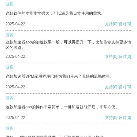
游客
这款软件的功能非常强大，可以满足我日常使用的需求。
2025-04-22
支持
[0]
反对
[0]
游客
这款加速器app的加速效果一般，可以再提升一下，比如能够支持更多地
区的线路。
2025-04-22
支持
[0]
反对
[0]
游客
这款加速器VPM应用程序已经为我们带来了无限的流畅体验。
2025-04-22
支持
[0]
反对
[0]
游客
这款加速器app的操作非常简单，一键加速就能开启，非常方便。
2025-04-22
支持
[0]
反对
[0]
游客