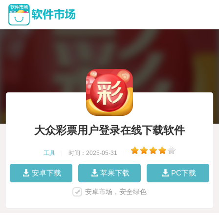
大众彩票用户登录在线下载软件
工具
|
时间：2025-05-31
|
安卓下载
苹果下载
PC下载
安卓市场，安全绿色