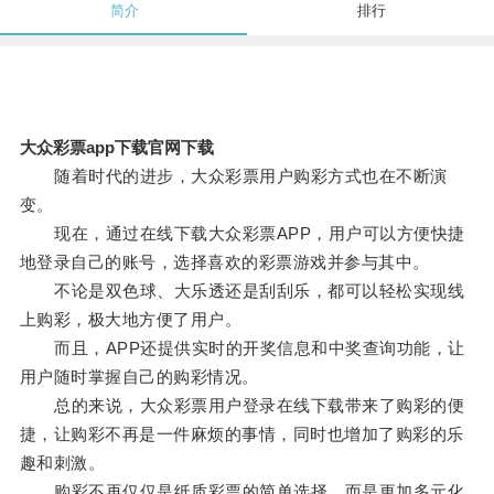
简介
排行
大众彩票app下载官网下载
随着时代的进步，大众彩票用户购彩方式也在不断演
变。
现在，通过在线下载大众彩票APP，用户可以方便快捷
地登录自己的账号，选择喜欢的彩票游戏并参与其中。
不论是双色球、大乐透还是刮刮乐，都可以轻松实现线
上购彩，极大地方便了用户。
而且，APP还提供实时的开奖信息和中奖查询功能，让
用户随时掌握自己的购彩情况。
总的来说，大众彩票用户登录在线下载带来了购彩的便
捷，让购彩不再是一件麻烦的事情，同时也增加了购彩的乐
趣和刺激。
购彩不再仅仅是纸质彩票的简单选择，而是更加多元化