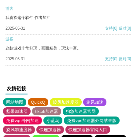
游客
我喜欢这个软件 作者加油
2025-05-31
支持
[0]
反对
[0]
游客
这款游戏非常好玩，画面精美，玩法丰富。
2025-05-31
支持
[0]
反对
[0]
友情链接
网站地图
QuickQ
旋风加速度器
旋风加速
坚果加速器
tiktok加速器
狗急加速器官网
免费vqn外网加速
小蓝鸟
免费vps加速器外网苹果版
旋风加速度器
快连加速器
快连加速器官网入口