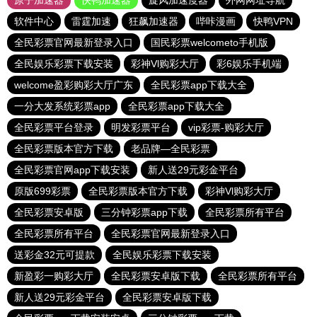
原子加速器
快鸭加速器
旋风加速度器
外网网址导航
软件中心
雷霆加速
狂飙加速器
哔咔漫画
快鸭VPN
全民彩票官网最新登录入口
国民彩票welcometo手机版
全民娱乐彩票下载安装
彩神Vl购彩大厅
彩6娱乐手机端
welcome盈彩购彩大厅广东
全民彩票app下载大全
一分大发系统彩票app
全民彩票app下载大全
全民彩票平台登录
明发彩票平台
vip彩票-购彩大厅
全民彩票版本官方下载
老品牌—全民彩票
全民彩票官网app下载安装
新人送29元彩金平台
原版699彩票
全民彩票版本官方下载
彩神Vl购彩大厅
全民彩票安卓版
三分钟彩票app下载
全民彩票所有平台
全民彩票所有平台
全民彩票官网最新登录入口
送彩金32元可提款
全民娱乐彩票下载安装
新盈彩一购彩大厅
全民彩票安卓版下载
全民彩票所有平台
新人送29元彩金平台
全民彩票安卓版下载