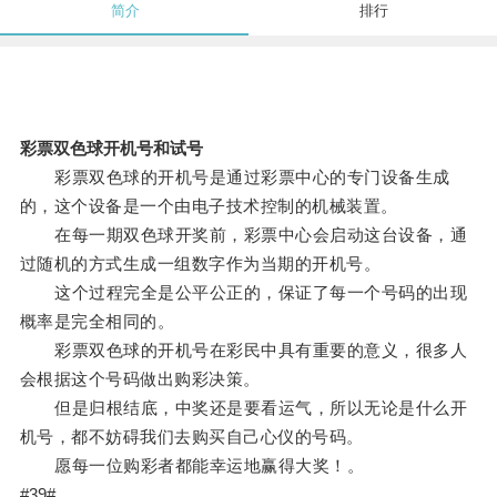
简介
排行
彩票双色球开机号和试号
彩票双色球的开机号是通过彩票中心的专门设备生成
的，这个设备是一个由电子技术控制的机械装置。
在每一期双色球开奖前，彩票中心会启动这台设备，通
过随机的方式生成一组数字作为当期的开机号。
这个过程完全是公平公正的，保证了每一个号码的出现
概率是完全相同的。
彩票双色球的开机号在彩民中具有重要的意义，很多人
会根据这个号码做出购彩决策。
但是归根结底，中奖还是要看运气，所以无论是什么开
机号，都不妨碍我们去购买自己心仪的号码。
愿每一位购彩者都能幸运地赢得大奖！。
#39#