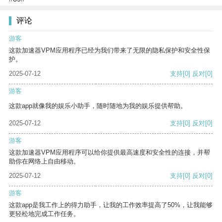
评论
游客
这款加速器VPM应用程序已经为我们带来了无限的隐私保护和安全性保
护。
2025-07-12
支持
[0]
反对
[0]
游客
这款app就像我的娱乐小助手，随时随地为我的娱乐提供帮助。
2025-07-12
支持
[0]
反对
[0]
游客
这款加速器VPM应用程序可以给你提供最高速度和安全性的连接，并帮
助你在网络上自由移动。
2025-07-12
支持
[0]
反对
[0]
游客
这款app是我工作上的得力助手，让我的工作效率提高了50%，让我能够
更轻松地完成工作任务。