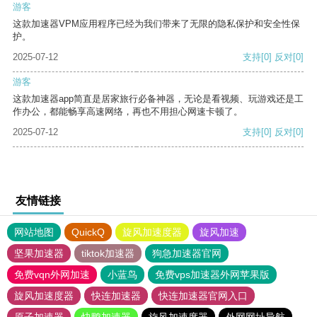
游客
这款加速器VPM应用程序已经为我们带来了无限的隐私保护和安全性保
护。
2025-07-12
支持
[0]
反对
[0]
游客
这款加速器app简直是居家旅行必备神器，无论是看视频、玩游戏还是工
作办公，都能畅享高速网络，再也不用担心网速卡顿了。
2025-07-12
支持
[0]
反对
[0]
友情链接
网站地图
QuickQ
旋风加速度器
旋风加速
坚果加速器
tiktok加速器
狗急加速器官网
免费vqn外网加速
小蓝鸟
免费vps加速器外网苹果版
旋风加速度器
快连加速器
快连加速器官网入口