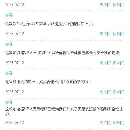
2025-07-12
支持
[0]
反对
[0]
游客
这款软件的操作非常简单，即使是小白也能快速上手。
2025-07-12
支持
[0]
反对
[0]
游客
这款加速器VPM应用程序可以给你提供全球覆盖和最高安全性的连接。
2025-07-12
支持
[0]
反对
[0]
游客
超级好用的加速器，妈妈再也不用担心我的学习啦！
2025-07-12
支持
[0]
反对
[0]
游客
这款加速器VPM应用程序已经为我们带来了无限的流畅体验和安全性保
护。
2025-07-12
支持
[0]
反对
[0]