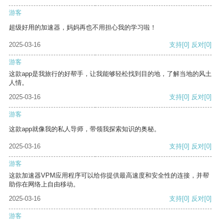
游客
超级好用的加速器，妈妈再也不用担心我的学习啦！
2025-03-16
支持
[0]
反对
[0]
游客
这款app是我旅行的好帮手，让我能够轻松找到目的地，了解当地的风土
人情。
2025-03-16
支持
[0]
反对
[0]
游客
这款app就像我的私人导师，带领我探索知识的奥秘。
2025-03-16
支持
[0]
反对
[0]
游客
这款加速器VPM应用程序可以给你提供最高速度和安全性的连接，并帮
助你在网络上自由移动。
2025-03-16
支持
[0]
反对
[0]
游客