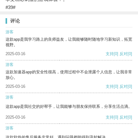
#39#
评论
游客
这款app是我学习路上的良师益友，让我能够随时随地学习新知识，拓宽
视野。
2025-03-16
支持
[0]
反对
[0]
游客
这款加速器app的安全性很高，使用过程中不会泄露个人信息，让我非常
放心。
2025-03-16
支持
[0]
反对
[0]
游客
这款app是我社交的好帮手，让我能够与朋友保持联系，分享生活点滴。
2025-03-16
支持
[0]
反对
[0]
游客
这款软件的售后服务非常好，遇到问题都能得到及时解决。