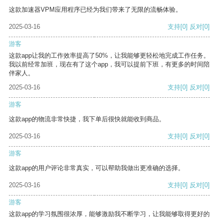
这款加速器VPM应用程序已经为我们带来了无限的流畅体验。
2025-03-16
支持
[0]
反对
[0]
游客
这款app让我的工作效率提高了50%，让我能够更轻松地完成工作任务。
我以前经常加班，现在有了这个app，我可以提前下班，有更多的时间陪
伴家人。
2025-03-16
支持
[0]
反对
[0]
游客
这款app的物流非常快捷，我下单后很快就能收到商品。
2025-03-16
支持
[0]
反对
[0]
游客
这款app的用户评论非常真实，可以帮助我做出更准确的选择。
2025-03-16
支持
[0]
反对
[0]
游客
这款app的学习氛围很浓厚，能够激励我不断学习，让我能够取得更好的