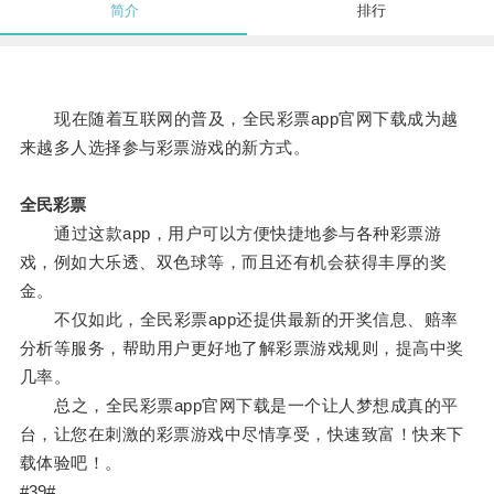
简介
排行
现在随着互联网的普及，全民彩票app官网下载成为越
来越多人选择参与彩票游戏的新方式。
全民彩票
通过这款app，用户可以方便快捷地参与各种彩票游
戏，例如大乐透、双色球等，而且还有机会获得丰厚的奖
金。
不仅如此，全民彩票app还提供最新的开奖信息、赔率
分析等服务，帮助用户更好地了解彩票游戏规则，提高中奖
几率。
总之，全民彩票app官网下载是一个让人梦想成真的平
台，让您在刺激的彩票游戏中尽情享受，快速致富！快来下
载体验吧！。
#39#