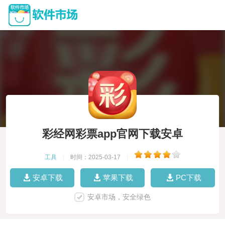
彩经网彩票app官网下载安卓
工具
|
时间：2025-03-17
|
安卓下载
苹果下载
PC下载
安卓市场，安全绿色