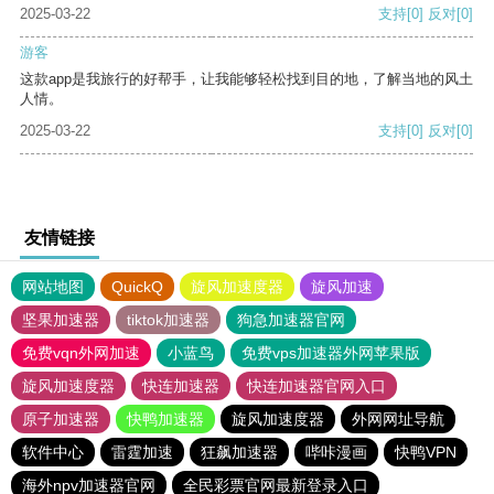
2025-03-22
支持
[0]
反对
[0]
游客
这款app是我旅行的好帮手，让我能够轻松找到目的地，了解当地的风土
人情。
2025-03-22
支持
[0]
反对
[0]
友情链接
网站地图
QuickQ
旋风加速度器
旋风加速
坚果加速器
tiktok加速器
狗急加速器官网
免费vqn外网加速
小蓝鸟
免费vps加速器外网苹果版
旋风加速度器
快连加速器
快连加速器官网入口
原子加速器
快鸭加速器
旋风加速度器
外网网址导航
软件中心
雷霆加速
狂飙加速器
哔咔漫画
快鸭VPN
海外npv加速器官网
全民彩票官网最新登录入口