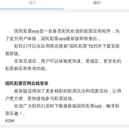
简介
排行
国民彩票app是一款备受彩民欢迎的彩票应用程序，为
了提升用户体验，国民彩票app最新版即将推出。
彩民们可以在应用商店搜索“国民彩票”找到并下载安装
最新版。
安装完成后，用户可以体验更快速、更稳定、更安全的
彩票购买和查询功能。
国民彩票官网在线登录
最新版还增加了更多精彩的彩票玩法和优惠活动，让用
户更方便、更快捷地参与彩票游戏。
欢迎广大彩民们及时下载最新版国民彩票app，畅享彩
票乐趣！。
#39#