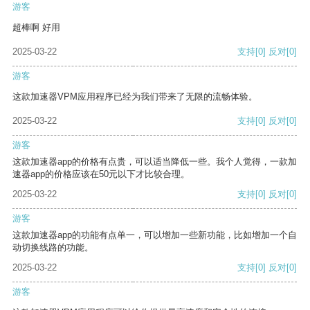
游客
超棒啊 好用
2025-03-22
支持
[0]
反对
[0]
游客
这款加速器VPM应用程序已经为我们带来了无限的流畅体验。
2025-03-22
支持
[0]
反对
[0]
游客
这款加速器app的价格有点贵，可以适当降低一些。我个人觉得，一款加
速器app的价格应该在50元以下才比较合理。
2025-03-22
支持
[0]
反对
[0]
游客
这款加速器app的功能有点单一，可以增加一些新功能，比如增加一个自
动切换线路的功能。
2025-03-22
支持
[0]
反对
[0]
游客