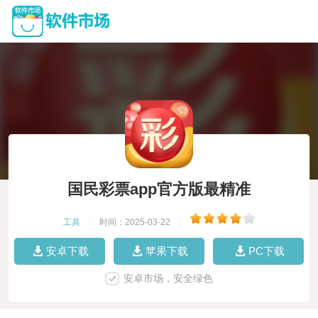
国民彩票app官方版最精准
工具
|
时间：2025-03-22
|
安卓下载
苹果下载
PC下载
安卓市场，安全绿色