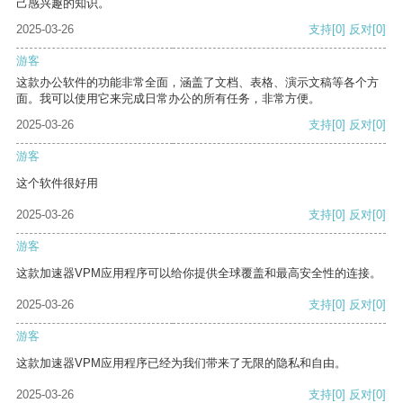
己感兴趣的知识。
2025-03-26
支持
[0]
反对
[0]
游客
这款办公软件的功能非常全面，涵盖了文档、表格、演示文稿等各个方
面。我可以使用它来完成日常办公的所有任务，非常方便。
2025-03-26
支持
[0]
反对
[0]
游客
这个软件很好用
2025-03-26
支持
[0]
反对
[0]
游客
这款加速器VPM应用程序可以给你提供全球覆盖和最高安全性的连接。
2025-03-26
支持
[0]
反对
[0]
游客
这款加速器VPM应用程序已经为我们带来了无限的隐私和自由。
2025-03-26
支持
[0]
反对
[0]