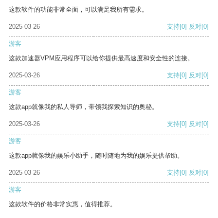
这款软件的功能非常全面，可以满足我所有需求。
2025-03-26
支持
[0]
反对
[0]
游客
这款加速器VPM应用程序可以给你提供最高速度和安全性的连接。
2025-03-26
支持
[0]
反对
[0]
游客
这款app就像我的私人导师，带领我探索知识的奥秘。
2025-03-26
支持
[0]
反对
[0]
游客
这款app就像我的娱乐小助手，随时随地为我的娱乐提供帮助。
2025-03-26
支持
[0]
反对
[0]
游客
这款软件的价格非常实惠，值得推荐。