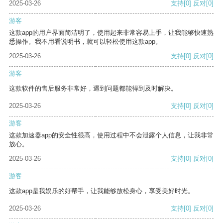
2025-03-26
支持
[0]
反对
[0]
游客
这款app的用户界面简洁明了，使用起来非常容易上手，让我能够快速熟
悉操作。我不用看说明书，就可以轻松使用这款app。
2025-03-26
支持
[0]
反对
[0]
游客
这款软件的售后服务非常好，遇到问题都能得到及时解决。
2025-03-26
支持
[0]
反对
[0]
游客
这款加速器app的安全性很高，使用过程中不会泄露个人信息，让我非常
放心。
2025-03-26
支持
[0]
反对
[0]
游客
这款app是我娱乐的好帮手，让我能够放松身心，享受美好时光。
2025-03-26
支持
[0]
反对
[0]