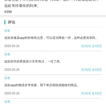
远处等待着你的到来。
#39#
评论
游客
这款加速器app的价格有点贵，可以适当降低一些，这样会更加亲民。
2025-03-26
支持
[0]
反对
[0]
游客
这款软件的界面设计非常简洁，一目了然。
2025-03-26
支持
[0]
反对
[0]
游客
这款app的物流非常快捷，我下单后很快就能收到商品。
2025-03-26
支持
[0]
反对
[0]
游客