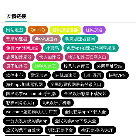
友情链接
网站地图
QuickQ
旋风加速度器
旋风加速
坚果加速器
tiktok加速器
狗急加速器官网
免费vqn外网加速
小蓝鸟
免费vps加速器外网苹果版
旋风加速度器
快连加速器
快连加速器官网入口
原子加速器
快鸭加速器
旋风加速度器
外网网址导航
软件中心
雷霆加速
狂飙加速器
哔咔漫画
快鸭VPN
海外npv加速器官网
全民彩票官网最新登录入口
国民彩票welcometo手机版
全民娱乐彩票下载安装
彩神Vl购彩大厅
彩6娱乐手机端
welcome盈彩购彩大厅广东
全民彩票app下载大全
一分大发系统彩票app
全民彩票app下载大全
全民彩票平台登录
明发彩票平台
vip彩票-购彩大厅