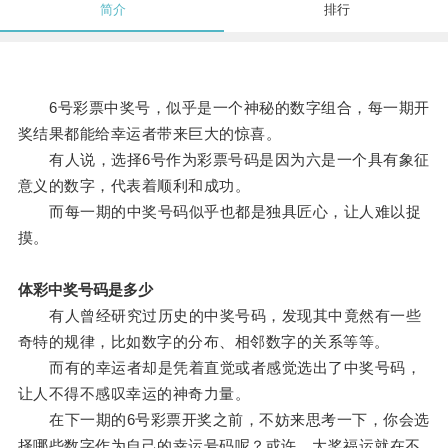
简介
排行
6号彩票中奖号，似乎是一个神秘的数字组合，每一期开
奖结果都能给幸运者带来巨大的惊喜。
有人说，选择6号作为彩票号码是因为六是一个具有象征
意义的数字，代表着顺利和成功。
而每一期的中奖号码似乎也都是独具匠心，让人难以捉
摸。
体彩中奖号码是多少
有人曾经研究过历史的中奖号码，发现其中竟然有一些
奇特的规律，比如数字的分布、相邻数字的关系等等。
而有的幸运者却是凭着直觉或者感觉选出了中奖号码，
让人不得不感叹幸运的神奇力量。
在下一期的6号彩票开奖之前，不妨来思考一下，你会选
择哪些数字作为自己的幸运号码呢？或许，大奖福运就在不