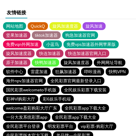
友情链接
网站地图
QuickQ
旋风加速度器
旋风加速
坚果加速器
tiktok加速器
狗急加速器官网
免费vqn外网加速
小蓝鸟
免费vps加速器外网苹果版
旋风加速度器
快连加速器
快连加速器官网入口
原子加速器
快鸭加速器
旋风加速度器
外网网址导航
软件中心
雷霆加速
狂飙加速器
哔咔漫画
快鸭VPN
海外npv加速器官网
全民彩票官网最新登录入口
国民彩票welcometo手机版
全民娱乐彩票下载安装
彩神Vl购彩大厅
彩6娱乐手机端
welcome盈彩购彩大厅广东
全民彩票app下载大全
一分大发系统彩票app
全民彩票app下载大全
全民彩票平台登录
明发彩票平台
vip彩票-购彩大厅
全民彩票版本官方下载
老品牌—全民彩票