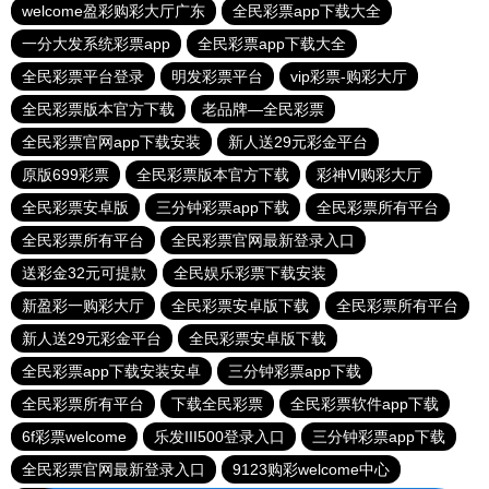
welcome盈彩购彩大厅广东
全民彩票app下载大全
一分大发系统彩票app
全民彩票app下载大全
全民彩票平台登录
明发彩票平台
vip彩票-购彩大厅
全民彩票版本官方下载
老品牌—全民彩票
全民彩票官网app下载安装
新人送29元彩金平台
原版699彩票
全民彩票版本官方下载
彩神Vl购彩大厅
全民彩票安卓版
三分钟彩票app下载
全民彩票所有平台
全民彩票所有平台
全民彩票官网最新登录入口
送彩金32元可提款
全民娱乐彩票下载安装
新盈彩一购彩大厅
全民彩票安卓版下载
全民彩票所有平台
新人送29元彩金平台
全民彩票安卓版下载
全民彩票app下载安装安卓
三分钟彩票app下载
全民彩票所有平台
下载全民彩票
全民彩票软件app下载
6f彩票welcome
乐发III500登录入口
三分钟彩票app下载
全民彩票官网最新登录入口
9123购彩welcome中心