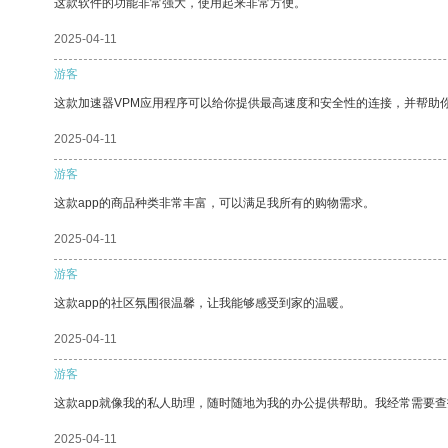
这款软件的功能非常强大，使用起来非常方便。
2025-04-11
游客
这款加速器VPM应用程序可以给你提供最高速度和安全性的连接，并帮助
2025-04-11
游客
这款app的商品种类非常丰富，可以满足我所有的购物需求。
2025-04-11
游客
这款app的社区氛围很温馨，让我能够感受到家的温暖。
2025-04-11
游客
这款app就像我的私人助理，随时随地为我的办公提供帮助。我经常需要查
2025-04-11