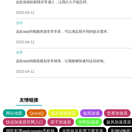
这款游戏的剧情非常感人，让我久久不能忘怀。
2025-04-11
游客
这款app的视频资源非常丰富，可以满足我不同的娱乐需求。
2025-04-11
游客
这款app的路线规划非常精准，让我能够快速到达目的地。
2025-04-11
友情链接
网站地图
QuickQ
旋风加速度器
旋风加速
坚果加速器
快连加速器官网入口
原子加速器
快鸭加速器
旋风加速度器
国民彩票welcometo手机版
全民娱乐彩票下载安装
彩神Vl购彩