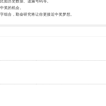
比如历史数据、遗漏号码等。
中奖的机会。
字组合，勤奋研究将让你更接近中奖梦想。
。