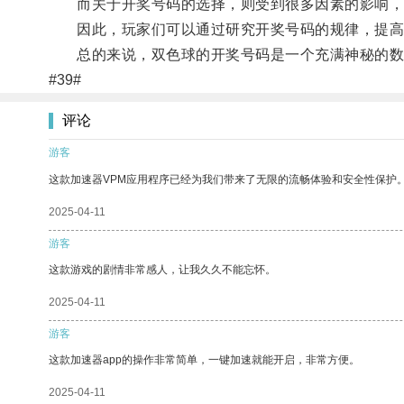
而关于开奖号码的选择，则受到很多因素的影响，
因此，玩家们可以通过研究开奖号码的规律，提高
总的来说，双色球的开奖号码是一个充满神秘的数
#39#
评论
游客
这款加速器VPM应用程序已经为我们带来了无限的流畅体验和安全性保护
2025-04-11
游客
这款游戏的剧情非常感人，让我久久不能忘怀。
2025-04-11
游客
这款加速器app的操作非常简单，一键加速就能开启，非常方便。
2025-04-11