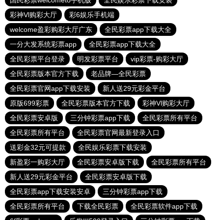
国民彩票welcometo手机版
全民娱乐彩票下载安装
彩神Vl购彩大厅
彩6娱乐手机端
welcome盈彩购彩大厅广东
全民彩票app下载大全
一分大发系统彩票app
全民彩票app下载大全
全民彩票平台登录
明发彩票平台
vip彩票-购彩大厅
全民彩票版本官方下载
老品牌—全民彩票
全民彩票官网app下载安装
新人送29元彩金平台
原版699彩票
全民彩票版本官方下载
彩神Vl购彩大厅
全民彩票安卓版
三分钟彩票app下载
全民彩票所有平台
全民彩票所有平台
全民彩票官网最新登录入口
送彩金32元可提款
全民娱乐彩票下载安装
新盈彩一购彩大厅
全民彩票安卓版下载
全民彩票所有平台
新人送29元彩金平台
全民彩票安卓版下载
全民彩票app下载安装安卓
三分钟彩票app下载
全民彩票所有平台
下载全民彩票
全民彩票软件app下载