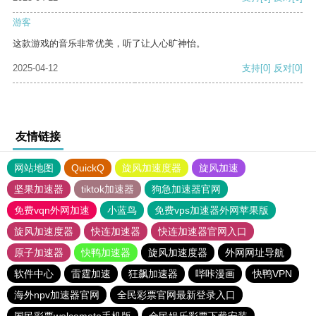
游客
这款游戏的音乐非常优美，听了让人心旷神怡。
2025-04-12
支持
[0]
反对
[0]
友情链接
网站地图
QuickQ
旋风加速度器
旋风加速
坚果加速器
tiktok加速器
狗急加速器官网
免费vqn外网加速
小蓝鸟
免费vps加速器外网苹果版
旋风加速度器
快连加速器
快连加速器官网入口
原子加速器
快鸭加速器
旋风加速度器
外网网址导航
软件中心
雷霆加速
狂飙加速器
哔咔漫画
快鸭VPN
海外npv加速器官网
全民彩票官网最新登录入口