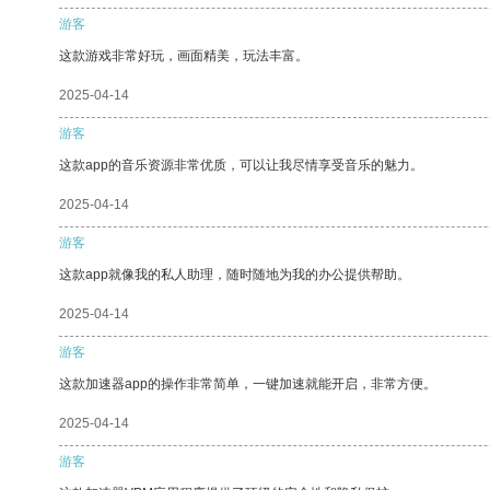
游客
这款游戏非常好玩，画面精美，玩法丰富。
2025-04-14
游客
这款app的音乐资源非常优质，可以让我尽情享受音乐的魅力。
2025-04-14
游客
这款app就像我的私人助理，随时随地为我的办公提供帮助。
2025-04-14
游客
这款加速器app的操作非常简单，一键加速就能开启，非常方便。
2025-04-14
游客