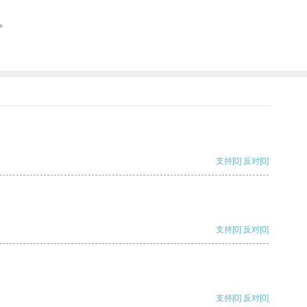
。
支持
[0]
反对
[0]
支持
[0]
反对
[0]
支持
[0]
反对
[0]