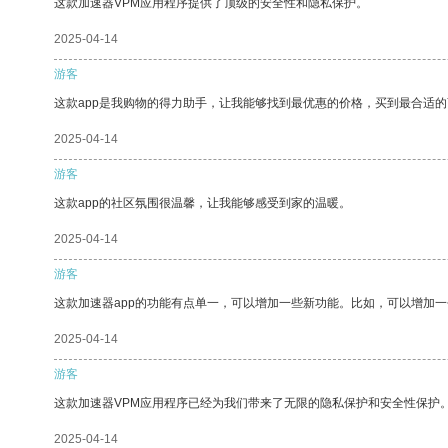
这款加速器VPM应用程序提供了顶级的安全性和隐私保护。
2025-04-14
游客
这款app是我购物的得力助手，让我能够找到最优惠的价格，买到最合适
2025-04-14
游客
这款app的社区氛围很温馨，让我能够感受到家的温暖。
2025-04-14
游客
这款加速器app的功能有点单一，可以增加一些新功能。比如，可以增加
2025-04-14
游客
这款加速器VPM应用程序已经为我们带来了无限的隐私保护和安全性保护
2025-04-14