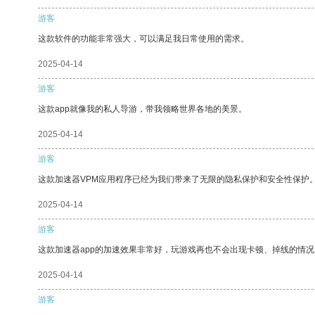
游客
这款软件的功能非常强大，可以满足我日常使用的需求。
2025-04-14
游客
这款app就像我的私人导游，带我领略世界各地的美景。
2025-04-14
游客
这款加速器VPM应用程序已经为我们带来了无限的隐私保护和安全性保护
2025-04-14
游客
这款加速器app的加速效果非常好，玩游戏再也不会出现卡顿、掉线的情况
2025-04-14
游客