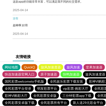
这款app的功能非常丰富，可以满足我不同的社交需求。
2025-04-14
游客
超棒啊 好用
2025-04-14
友情链接
网站地图
QuickQ
旋风加速度器
旋风加速
坚果加速器
快连加速器官网入口
原子加速器
快鸭加速器
旋风加速度器
国民彩票welcometo手机版
全民娱乐彩票下载安装
彩神Vl购彩
全民彩票平台登录
明发彩票平台
vip彩票-购彩大厅
全民彩
彩神Vl购彩大厅
全民彩票安卓版
三分钟彩票app下载
全民
全民彩票安卓版下载
全民彩票所有平台
新人送29元彩金平台