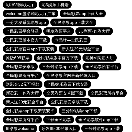
彩神Vl购彩大厅
彩6娱乐手机端
welcome盈彩购彩大厅广东
全民彩票app下载大全
一分大发系统彩票app
全民彩票app下载大全
全民彩票平台登录
明发彩票平台
vip彩票-购彩大厅
全民彩票版本官方下载
老品牌—全民彩票
全民彩票官网app下载安装
新人送29元彩金平台
原版699彩票
全民彩票版本官方下载
彩神Vl购彩大厅
全民彩票安卓版
三分钟彩票app下载
全民彩票所有平台
全民彩票所有平台
全民彩票官网最新登录入口
送彩金32元可提款
全民娱乐彩票下载安装
新盈彩一购彩大厅
全民彩票安卓版下载
全民彩票所有平台
新人送29元彩金平台
全民彩票安卓版下载
全民彩票app下载安装安卓
三分钟彩票app下载
全民彩票所有平台
下载全民彩票
全民彩票软件app下载
6f彩票welcome
乐发III500登录入口
三分钟彩票app下载