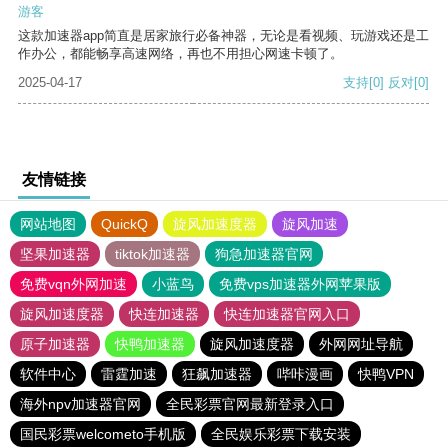
游客
这款加速器app简直是居家旅行必备神器，无论是看视频、玩游戏还是工
作办公，都能畅享高速网络，再也不用担心网速卡顿了。
2025-04-17
支持
[0]
反对
[0]
友情链接
网站地图
QuickQ
旋风加速度器
旋风加速
坚果加速器
tiktok加速器
狗急加速器官网
免费vqn外网加速
小蓝鸟
免费vps加速器外网苹果版
旋风加速度器
快连加速器
快连加速器官网入口
原子加速器
快鸭加速器
旋风加速度器
外网网址导航
软件中心
雷霆加速
狂飙加速器
哔咔漫画
快鸭VPN
海外npv加速器官网
全民彩票官网最新登录入口
国民彩票welcometo手机版
全民娱乐彩票下载安装