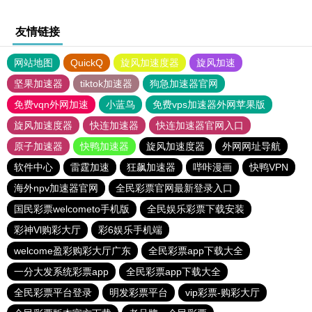
友情链接
网站地图
QuickQ
旋风加速度器
旋风加速
坚果加速器
tiktok加速器
狗急加速器官网
免费vqn外网加速
小蓝鸟
免费vps加速器外网苹果版
旋风加速度器
快连加速器
快连加速器官网入口
原子加速器
快鸭加速器
旋风加速度器
外网网址导航
软件中心
雷霆加速
狂飙加速器
哔咔漫画
快鸭VPN
海外npv加速器官网
全民彩票官网最新登录入口
国民彩票welcometo手机版
全民娱乐彩票下载安装
彩神Vl购彩大厅
彩6娱乐手机端
welcome盈彩购彩大厅广东
全民彩票app下载大全
一分大发系统彩票app
全民彩票app下载大全
全民彩票平台登录
明发彩票平台
vip彩票-购彩大厅