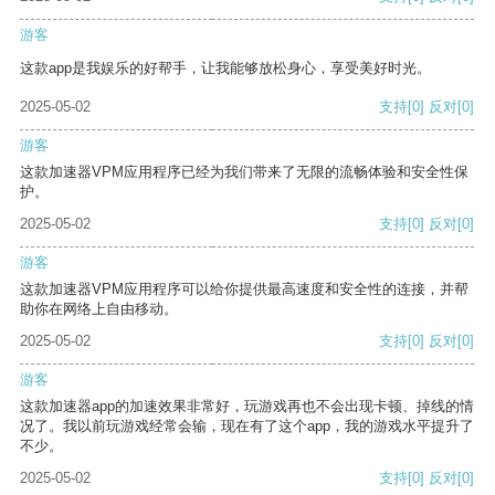
游客
这款app是我娱乐的好帮手，让我能够放松身心，享受美好时光。
2025-05-02
支持
[0]
反对
[0]
游客
这款加速器VPM应用程序已经为我们带来了无限的流畅体验和安全性保
护。
2025-05-02
支持
[0]
反对
[0]
游客
这款加速器VPM应用程序可以给你提供最高速度和安全性的连接，并帮
助你在网络上自由移动。
2025-05-02
支持
[0]
反对
[0]
游客
这款加速器app的加速效果非常好，玩游戏再也不会出现卡顿、掉线的情
况了。我以前玩游戏经常会输，现在有了这个app，我的游戏水平提升了
不少。
2025-05-02
支持
[0]
反对
[0]