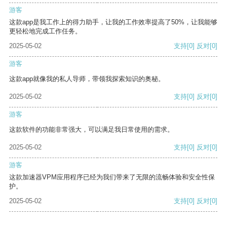
游客
这款app是我工作上的得力助手，让我的工作效率提高了50%，让我能够
更轻松地完成工作任务。
2025-05-02
支持
[0]
反对
[0]
游客
这款app就像我的私人导师，带领我探索知识的奥秘。
2025-05-02
支持
[0]
反对
[0]
游客
这款软件的功能非常强大，可以满足我日常使用的需求。
2025-05-02
支持
[0]
反对
[0]
游客
这款加速器VPM应用程序已经为我们带来了无限的流畅体验和安全性保
护。
2025-05-02
支持
[0]
反对
[0]