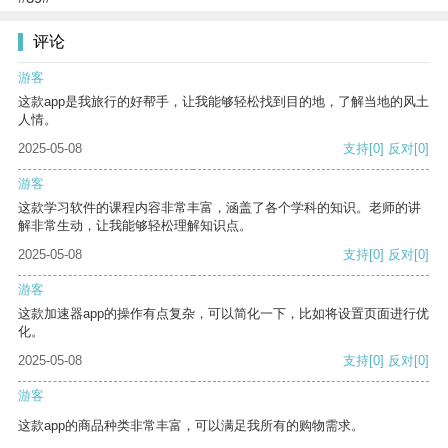
评论
游客
这款app是我旅行的好帮手，让我能够轻松找到目的地，了解当地的风土
人情。
2025-05-08
支持
[0]
反对
[0]
游客
这款学习软件的课程内容非常丰富，涵盖了各个学科的知识。老师的讲
解非常生动，让我能够轻松理解知识点。
2025-05-08
支持
[0]
反对
[0]
游客
这款加速器app的操作有点复杂，可以简化一下，比如将设置页面进行优
化。
2025-05-08
支持
[0]
反对
[0]
游客
这款app的商品种类非常丰富，可以满足我所有的购物需求。