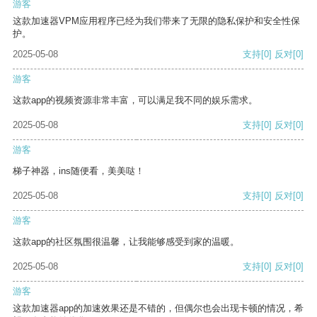
游客
这款加速器VPM应用程序已经为我们带来了无限的隐私保护和安全性保
护。
2025-05-08
支持
[0]
反对
[0]
游客
这款app的视频资源非常丰富，可以满足我不同的娱乐需求。
2025-05-08
支持
[0]
反对
[0]
游客
梯子神器，ins随便看，美美哒！
2025-05-08
支持
[0]
反对
[0]
游客
这款app的社区氛围很温馨，让我能够感受到家的温暖。
2025-05-08
支持
[0]
反对
[0]
游客
这款加速器app的加速效果还是不错的，但偶尔也会出现卡顿的情况，希