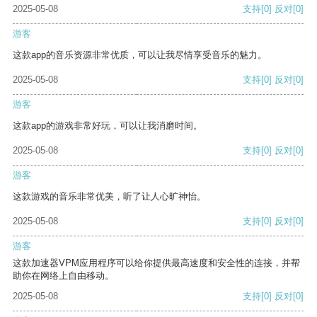
2025-05-08
支持
[0]
反对
[0]
游客
这款app的音乐资源非常优质，可以让我尽情享受音乐的魅力。
2025-05-08
支持
[0]
反对
[0]
游客
这款app的游戏非常好玩，可以让我消磨时间。
2025-05-08
支持
[0]
反对
[0]
游客
这款游戏的音乐非常优美，听了让人心旷神怡。
2025-05-08
支持
[0]
反对
[0]
游客
这款加速器VPM应用程序可以给你提供最高速度和安全性的连接，并帮
助你在网络上自由移动。
2025-05-08
支持
[0]
反对
[0]