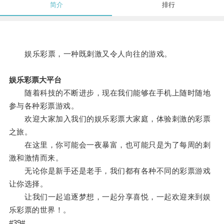
简介
排行
娱乐彩票，一种既刺激又令人向往的游戏。
娱乐彩票大平台
随着科技的不断进步，现在我们能够在手机上随时随地
参与各种彩票游戏。
欢迎大家加入我们的娱乐彩票大家庭，体验刺激的彩票
之旅。
在这里，你可能会一夜暴富，也可能只是为了每周的刺
激和激情而来。
无论你是新手还是老手，我们都有各种不同的彩票游戏
让你选择。
让我们一起追逐梦想，一起分享喜悦，一起欢迎来到娱
乐彩票的世界！。
#39#