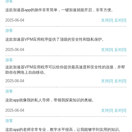
游客
这款加速器app的操作非常简单，一键加速就能开启，非常方便。
2025-06-04
支持
[0]
反对
[0]
游客
这款加速器VPM应用程序提供了顶级的安全性和隐私保护。
2025-06-04
支持
[0]
反对
[0]
游客
这款加速器VPM应用程序可以给你提供最高速度和安全性的连接，并帮
助你在网络上自由移动。
2025-06-04
支持
[0]
反对
[0]
游客
这款app就像我的私人导师，带领我探索知识的奥秘。
2025-06-04
支持
[0]
反对
[0]
游客
这款app的老师非常专业，教学水平很高，让我能够学到实用的知识。