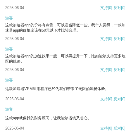
2025-06-04
支持
[0]
反对
[0]
游客
这款加速器app的价格有点贵，可以适当降低一些。我个人觉得，一款加
速器app的价格应该在50元以下才比较合理。
2025-06-04
支持
[0]
反对
[0]
游客
这款加速器app的加速效果一般，可以再提升一下，比如能够支持更多地
区的线路。
2025-06-04
支持
[0]
反对
[0]
游客
这款加速器VPM应用程序已经为我们带来了无限的流畅体验。
2025-06-04
支持
[0]
反对
[0]
游客
这款app就像我的财务顾问，让我能够省钱又省心。
2025-06-04
支持
[0]
反对
[0]