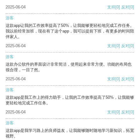
2025-06-04
支持
[0]
反对
[0]
游客
这款app让我的工作效率提高了50%，让我能够更轻松地完成工作任务。
我以前经常加班，现在有了这个app，我可以提前下班，有更多的时间陪
伴家人。
2025-06-04
支持
[0]
反对
[0]
游客
这款办公软件的界面设计非常简洁，使用起来非常方便。功能的布局也
很合理，一目了然。
2025-06-04
支持
[0]
反对
[0]
游客
这款app是我工作上的得力助手，让我的工作效率提高了50%，让我能够
更轻松地完成工作任务。
2025-06-04
支持
[0]
反对
[0]
游客
这款app是我学习路上的良师益友，让我能够随时随地学习新知识，拓宽
视野。