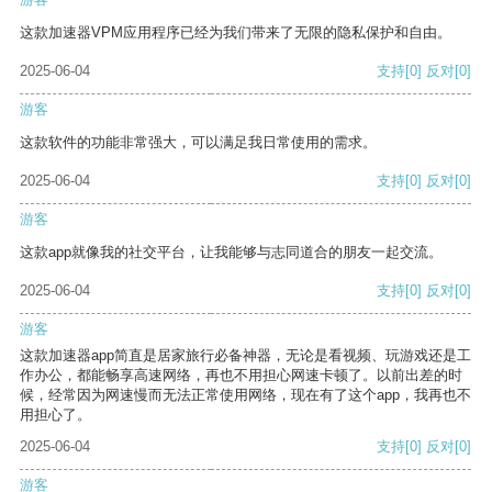
这款加速器VPM应用程序已经为我们带来了无限的隐私保护和自由。
2025-06-04
支持
[0]
反对
[0]
游客
这款软件的功能非常强大，可以满足我日常使用的需求。
2025-06-04
支持
[0]
反对
[0]
游客
这款app就像我的社交平台，让我能够与志同道合的朋友一起交流。
2025-06-04
支持
[0]
反对
[0]
游客
这款加速器app简直是居家旅行必备神器，无论是看视频、玩游戏还是工
作办公，都能畅享高速网络，再也不用担心网速卡顿了。以前出差的时
候，经常因为网速慢而无法正常使用网络，现在有了这个app，我再也不
用担心了。
2025-06-04
支持
[0]
反对
[0]
游客