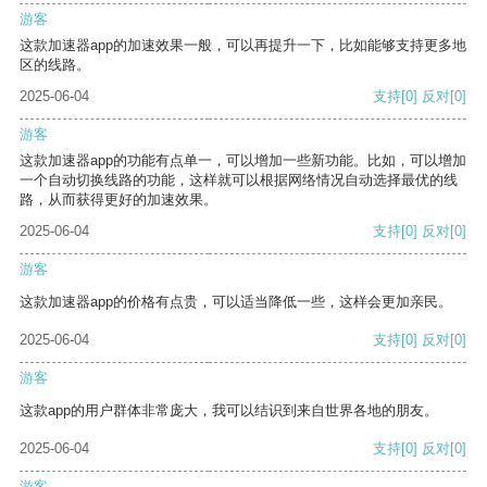
游客
这款加速器app的加速效果一般，可以再提升一下，比如能够支持更多地
区的线路。
2025-06-04
支持
[0]
反对
[0]
游客
这款加速器app的功能有点单一，可以增加一些新功能。比如，可以增加
一个自动切换线路的功能，这样就可以根据网络情况自动选择最优的线
路，从而获得更好的加速效果。
2025-06-04
支持
[0]
反对
[0]
游客
这款加速器app的价格有点贵，可以适当降低一些，这样会更加亲民。
2025-06-04
支持
[0]
反对
[0]
游客
这款app的用户群体非常庞大，我可以结识到来自世界各地的朋友。
2025-06-04
支持
[0]
反对
[0]
游客