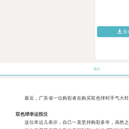
安
简介
最近，广东省一位购彩者在购买双色球时手气大旺，
双色球幸运投注
这位幸运儿表示，自己一直坚持购彩多年，虽然之