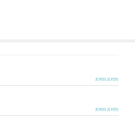
支持
[0]
反对
[0]
支持
[0]
反对
[0]