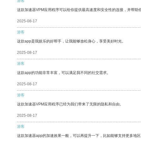
游客
这款加速器VPM应用程序可以给你提供最高速度和安全性的连接，并帮助
2025-08-17
游客
这款app是我娱乐的好帮手，让我能够放松身心，享受美好时光。
2025-08-17
游客
这款app的功能非常丰富，可以满足我不同的社交需求。
2025-08-17
游客
这款加速器VPM应用程序已经为我们带来了无限的隐私和自由。
2025-08-17
游客
这款加速器app的加速效果一般，可以再提升一下，比如能够支持更多地