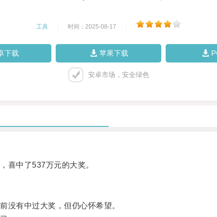
工具
|
时间：2025-08-17
|
卓下载
苹果下载
安卓市场，安全绿色
喜中了537万元的大奖。
前没有中过大奖，但仍心怀希望。