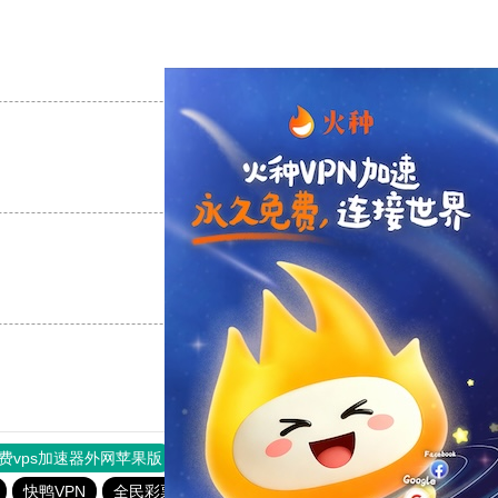
支持
[0]
反对
[0]
支持
[0]
反对
[0]
支持
[0]
反对
[0]
费vps加速器外网苹果版
旋风加速度器
快连加速器
快鸭VPN
全民彩票官网最新登录入口