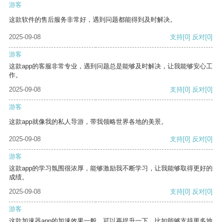
游客
这款软件的售后服务非常好，遇到问题都能得到及时解决。
2025-09-08
支持
[0]
反对
[0]
游客
这款app的客服非常专业，遇到问题总是能够及时解决，让我能够安心工
作。
2025-09-08
支持
[0]
反对
[0]
游客
这款app就像我的私人导游，带我领略世界各地的美景。
2025-09-08
支持
[0]
反对
[0]
游客
这款app的学习氛围很浓厚，能够激励我不断学习，让我能够取得更好的
成绩。
2025-09-08
支持
[0]
反对
[0]
游客
这款加速器app的加速效果一般，可以再提升一下，比如能够支持更多地