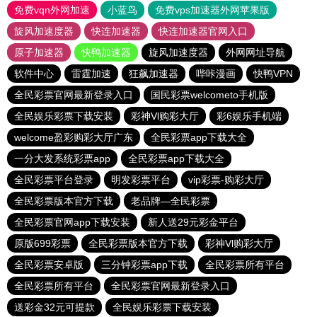
免费vqn外网加速
小蓝鸟
免费vps加速器外网苹果版
旋风加速度器
快连加速器
快连加速器官网入口
原子加速器
快鸭加速器
旋风加速度器
外网网址导航
软件中心
雷霆加速
狂飙加速器
哔咔漫画
快鸭VPN
全民彩票官网最新登录入口
国民彩票welcometo手机版
全民娱乐彩票下载安装
彩神Vl购彩大厅
彩6娱乐手机端
welcome盈彩购彩大厅广东
全民彩票app下载大全
一分大发系统彩票app
全民彩票app下载大全
全民彩票平台登录
明发彩票平台
vip彩票-购彩大厅
全民彩票版本官方下载
老品牌—全民彩票
全民彩票官网app下载安装
新人送29元彩金平台
原版699彩票
全民彩票版本官方下载
彩神Vl购彩大厅
全民彩票安卓版
三分钟彩票app下载
全民彩票所有平台
全民彩票所有平台
全民彩票官网最新登录入口
送彩金32元可提款
全民娱乐彩票下载安装