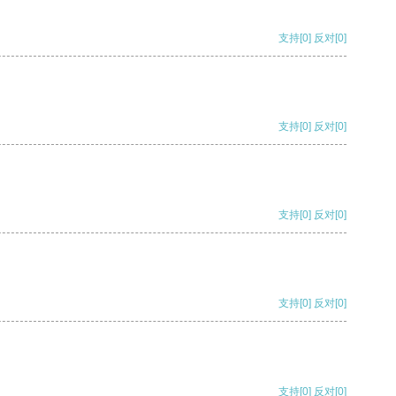
支持
[0]
反对
[0]
支持
[0]
反对
[0]
支持
[0]
反对
[0]
支持
[0]
反对
[0]
支持
[0]
反对
[0]