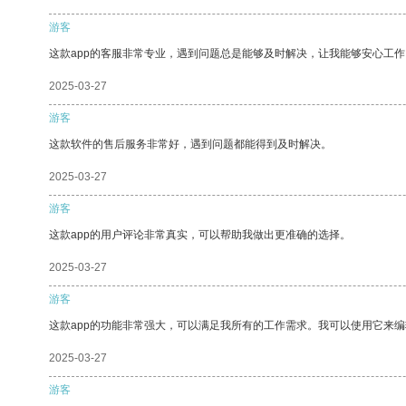
游客
这款app的客服非常专业，遇到问题总是能够及时解决，让我能够安心工作
2025-03-27
游客
这款软件的售后服务非常好，遇到问题都能得到及时解决。
2025-03-27
游客
这款app的用户评论非常真实，可以帮助我做出更准确的选择。
2025-03-27
游客
这款app的功能非常强大，可以满足我所有的工作需求。我可以使用它来
2025-03-27
游客