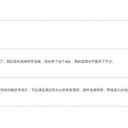
了。我以前玩游戏经常会输，现在有了这个app，我的游戏水平提升了不少。
软件的功能非常强大，可以满足我日常办公的所有需求。操作也很简单，即使是小白也