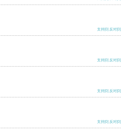
支持
[0]
反对
[0]
支持
[0]
反对
[0]
支持
[0]
反对
[0]
支持
[0]
反对
[0]