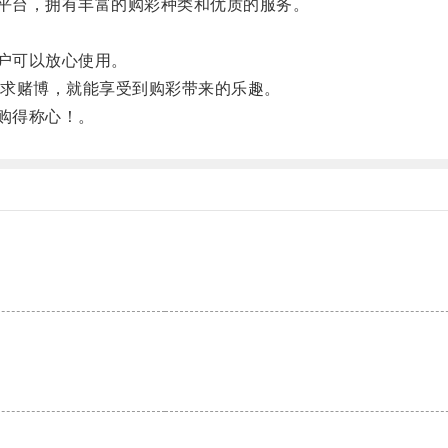
平台，拥有丰富的购彩种类和优质的服务。
户可以放心使用。
求赌博，就能享受到购彩带来的乐趣。
购得称心！。