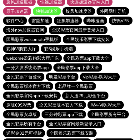
旋风加速度器
快连加速器
快连加速器官网入口
原子加速器
快鸭加速器
旋风加速度器
外网网址导航
软件中心
雷霆加速
狂飙加速器
哔咔漫画
快鸭VPN
海外npv加速器官网
全民彩票官网最新登录入口
国民彩票welcometo手机版
全民娱乐彩票下载安装
彩神Vl购彩大厅
彩6娱乐手机端
welcome盈彩购彩大厅广东
全民彩票app下载大全
一分大发系统彩票app
全民彩票app下载大全
全民彩票平台登录
明发彩票平台
vip彩票-购彩大厅
全民彩票版本官方下载
老品牌—全民彩票
全民彩票官网app下载安装
新人送29元彩金平台
原版699彩票
全民彩票版本官方下载
彩神Vl购彩大厅
全民彩票安卓版
三分钟彩票app下载
全民彩票所有平台
全民彩票所有平台
全民彩票官网最新登录入口
送彩金32元可提款
全民娱乐彩票下载安装