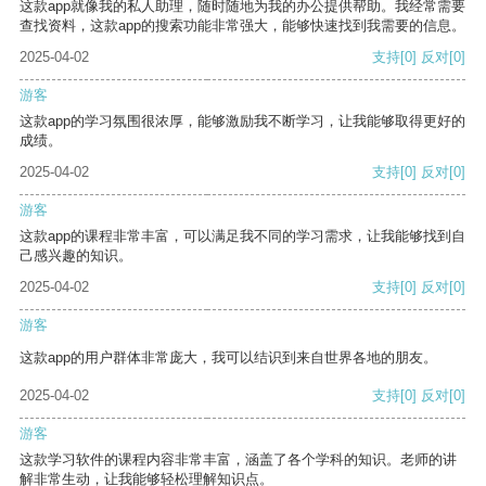
这款app就像我的私人助理，随时随地为我的办公提供帮助。我经常需要
查找资料，这款app的搜索功能非常强大，能够快速找到我需要的信息。
2025-04-02
支持
[0]
反对
[0]
游客
这款app的学习氛围很浓厚，能够激励我不断学习，让我能够取得更好的
成绩。
2025-04-02
支持
[0]
反对
[0]
游客
这款app的课程非常丰富，可以满足我不同的学习需求，让我能够找到自
己感兴趣的知识。
2025-04-02
支持
[0]
反对
[0]
游客
这款app的用户群体非常庞大，我可以结识到来自世界各地的朋友。
2025-04-02
支持
[0]
反对
[0]
游客
这款学习软件的课程内容非常丰富，涵盖了各个学科的知识。老师的讲
解非常生动，让我能够轻松理解知识点。