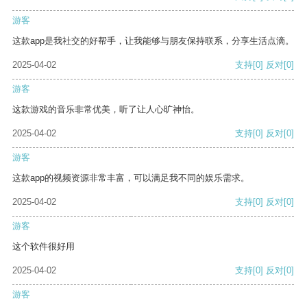
游客
这款app是我社交的好帮手，让我能够与朋友保持联系，分享生活点滴。
2025-04-02
支持
[0]
反对
[0]
游客
这款游戏的音乐非常优美，听了让人心旷神怡。
2025-04-02
支持
[0]
反对
[0]
游客
这款app的视频资源非常丰富，可以满足我不同的娱乐需求。
2025-04-02
支持
[0]
反对
[0]
游客
这个软件很好用
2025-04-02
支持
[0]
反对
[0]
游客