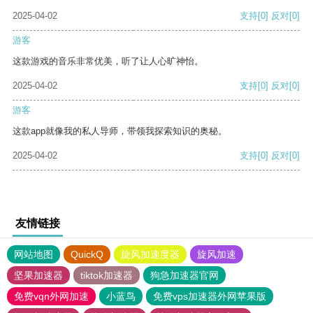
2025-04-02
支持
[0]
反对
[0]
游客
这款游戏的音乐非常优美，听了让人心旷神怡。
2025-04-02
支持
[0]
反对
[0]
游客
这款app就像我的私人导师，带领我探索知识的奥秘。
2025-04-02
支持
[0]
反对
[0]
友情链接
网站地图
QuickQ
旋风加速度器
旋风加速
坚果加速器
tiktok加速器
狗急加速器官网
免费vqn外网加速
小蓝鸟
免费vps加速器外网苹果版