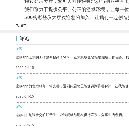
通过登录大厅，您可以方便快捷地参与到各种有奖
我们致力于提供公平、公正的游戏环境，让每一位
500购彩登录大厅欢迎您的加入，让我们一起创造
#39#
评论
游客
这款app让我的工作效率提高了50%，让我能够更轻松地完成工作任务。
2025-04-15
游客
这款app的售后服务非常完善，遇到问题总是能够得到妥善解决，让我能
2025-04-15
游客
这款app是我社交的好帮手，让我能够与朋友保持联系，分享生活点滴。
2025-04-15