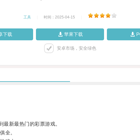
工具
|
时间：2025-04-15
|
卓下载
苹果下载
安卓市场，安全绿色
到最新最热门的彩票游戏。
俱全。