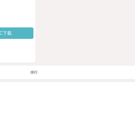
PC下载
排行