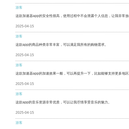
游客
这款加速器app的安全性很高，使用过程中不会泄露个人信息，让我非常放
2025-04-15
游客
这款app的商品种类非常丰富，可以满足我所有的购物需求。
2025-04-15
游客
这款加速器app的加速效果一般，可以再提升一下，比如能够支持更多地
2025-04-15
游客
这款app的音乐资源非常优质，可以让我尽情享受音乐的魅力。
2025-04-15
游客