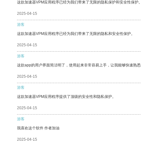
这款加速器VPM应用程序已经为我们带来了无限的隐私保护和安全性保护
2025-04-15
游客
这款加速器VPM应用程序已经为我们带来了无限的隐私和安全性保护。
2025-04-15
游客
这款app的用户界面简洁明了，使用起来非常容易上手，让我能够快速熟悉
2025-04-15
游客
这款加速器VPM应用程序提供了顶级的安全性和隐私保护。
2025-04-15
游客
我喜欢这个软件 作者加油
2025-04-15