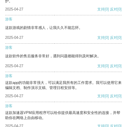
护。
2025-04-27
支持
[0]
反对
[0]
游客
这款游戏的剧情非常感人，让我久久不能忘怀。
2025-04-27
支持
[0]
反对
[0]
游客
这款软件的售后服务非常好，遇到问题都能得到及时解决。
2025-04-27
支持
[0]
反对
[0]
游客
这款app的功能非常强大，可以满足我所有的工作需求。我可以使用它来
编辑文档、制作演示文稿、管理日程安排等。
2025-04-27
支持
[0]
反对
[0]
游客
这款加速器VPM应用程序可以给你提供最高速度和安全性的连接，并帮
助你在网络上自由移动。
2025-04-27
支持
[0]
反对
[0]