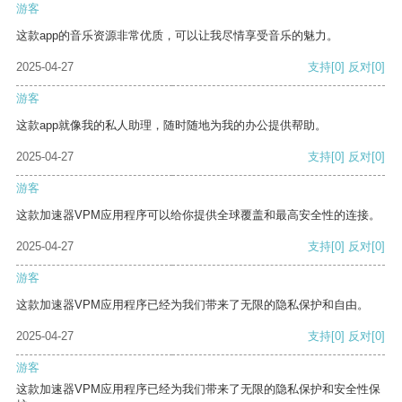
游客
这款app的音乐资源非常优质，可以让我尽情享受音乐的魅力。
2025-04-27
支持
[0]
反对
[0]
游客
这款app就像我的私人助理，随时随地为我的办公提供帮助。
2025-04-27
支持
[0]
反对
[0]
游客
这款加速器VPM应用程序可以给你提供全球覆盖和最高安全性的连接。
2025-04-27
支持
[0]
反对
[0]
游客
这款加速器VPM应用程序已经为我们带来了无限的隐私保护和自由。
2025-04-27
支持
[0]
反对
[0]
游客
这款加速器VPM应用程序已经为我们带来了无限的隐私保护和安全性保