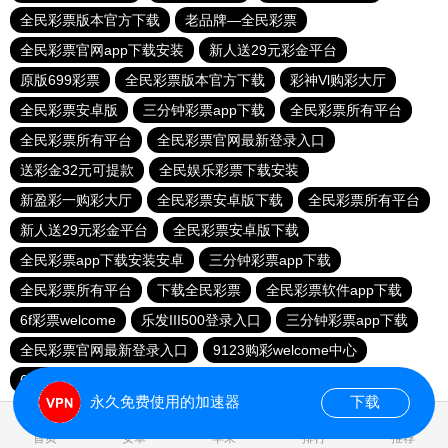
全民彩票版本官方下载
老品牌—全民彩票
全民彩票官网app下载安装
新人送29元彩金平台
原版699彩票
全民彩票版本官方下载
彩神Vl购彩大厅
全民彩票安卓版
三分钟彩票app下载
全民彩票所有平台
全民彩票所有平台
全民彩票官网最新登录入口
送彩金32元可提款
全民娱乐彩票下载安装
新盈彩一购彩大厅
全民彩票安卓版下载
全民彩票所有平台
新人送29元彩金平台
全民彩票安卓版下载
全民彩票app下载安装安卓
三分钟彩票app下载
全民彩票所有平台
下载全民彩票
全民彩票软件app下载
6f彩票welcome
乐发III500登录入口
三分钟彩票app下载
全民彩票官网最新登录入口
9123购彩welcome中心
6f彩票welcome
永久免费使用的加速器
下载
0.018293s
首页
安卓
苹果
排行
推荐