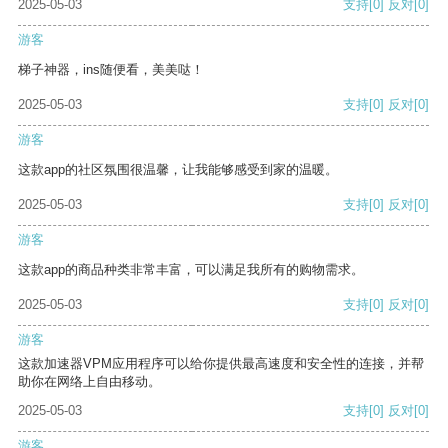
2025-05-03
支持
[0]
反对
[0]
游客
梯子神器，ins随便看，美美哒！
2025-05-03
支持
[0]
反对
[0]
游客
这款app的社区氛围很温馨，让我能够感受到家的温暖。
2025-05-03
支持
[0]
反对
[0]
游客
这款app的商品种类非常丰富，可以满足我所有的购物需求。
2025-05-03
支持
[0]
反对
[0]
游客
这款加速器VPM应用程序可以给你提供最高速度和安全性的连接，并帮
助你在网络上自由移动。
2025-05-03
支持
[0]
反对
[0]
游客