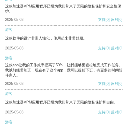
这款加速器VPM应用程序已经为我们带来了无限的隐私保护和安全性保
护。
2025-05-03
支持
[0]
反对
[0]
游客
这款软件的设计非常人性化，使用起来非常舒服。
2025-05-03
支持
[0]
反对
[0]
游客
这款app让我的工作效率提高了50%，让我能够更轻松地完成工作任务。
我以前经常加班，现在有了这个app，我可以提前下班，有更多的时间陪
伴家人。
2025-05-03
支持
[0]
反对
[0]
游客
这款加速器VPM应用程序已经为我们带来了无限的隐私保护和自由。
2025-05-03
支持
[0]
反对
[0]
游客