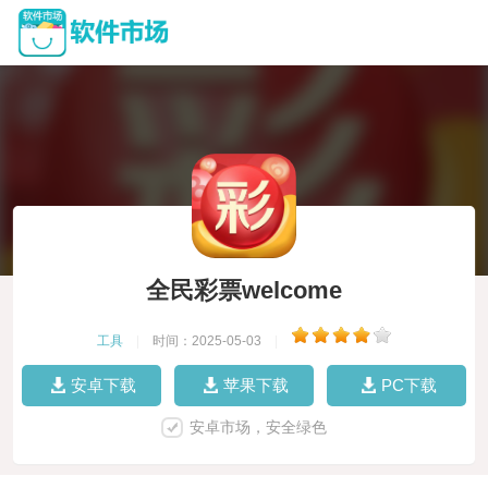
全民彩票welcome
工具
|
时间：2025-05-03
|
安卓下载
苹果下载
PC下载
安卓市场，安全绿色