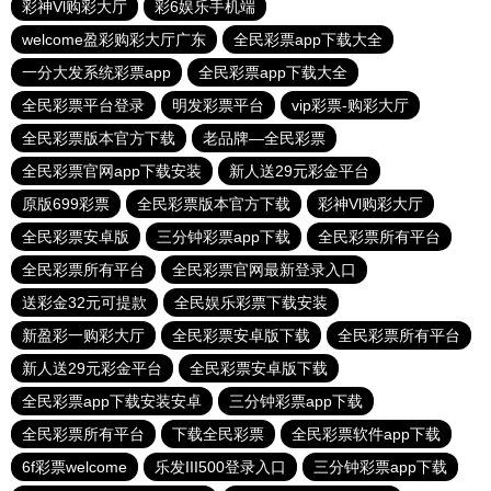
彩神Vl购彩大厅
彩6娱乐手机端
welcome盈彩购彩大厅广东
全民彩票app下载大全
一分大发系统彩票app
全民彩票app下载大全
全民彩票平台登录
明发彩票平台
vip彩票-购彩大厅
全民彩票版本官方下载
老品牌—全民彩票
全民彩票官网app下载安装
新人送29元彩金平台
原版699彩票
全民彩票版本官方下载
彩神Vl购彩大厅
全民彩票安卓版
三分钟彩票app下载
全民彩票所有平台
全民彩票所有平台
全民彩票官网最新登录入口
送彩金32元可提款
全民娱乐彩票下载安装
新盈彩一购彩大厅
全民彩票安卓版下载
全民彩票所有平台
新人送29元彩金平台
全民彩票安卓版下载
全民彩票app下载安装安卓
三分钟彩票app下载
全民彩票所有平台
下载全民彩票
全民彩票软件app下载
6f彩票welcome
乐发III500登录入口
三分钟彩票app下载