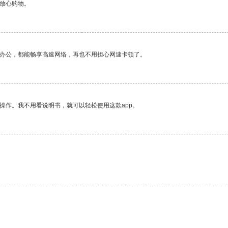
够放心购物。
作办公，都能畅享高速网络，再也不用担心网速卡顿了。
操作。我不用看说明书，就可以轻松使用这款app。