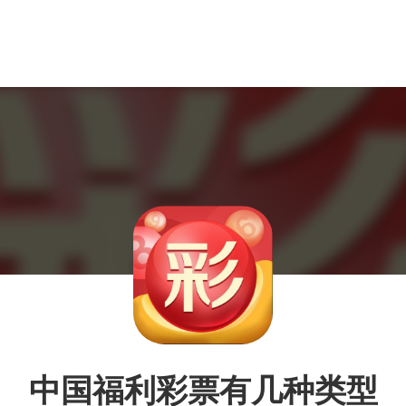
中国福利彩票有几种类型