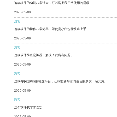
这款软件的功能非常强大，可以满足我日常使用的需求。
2025-05-09
游客
这款软件的操作非常简单，即使是小白也能快速上手。
2025-05-09
游客
这款软件简直是神器，解决了我所有问题。
2025-05-09
游客
这款app就像我的社交平台，让我能够与志同道合的朋友一起交流。
2025-05-09
游客
这个软件我非常喜欢
2025-05-09