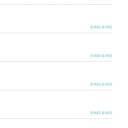
支持
[0]
反对
[0]
支持
[0]
反对
[0]
支持
[0]
反对
[0]
支持
[0]
反对
[0]