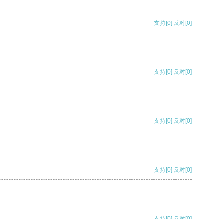
支持
[0]
反对
[0]
支持
[0]
反对
[0]
支持
[0]
反对
[0]
支持
[0]
反对
[0]
支持
[0]
反对
[0]