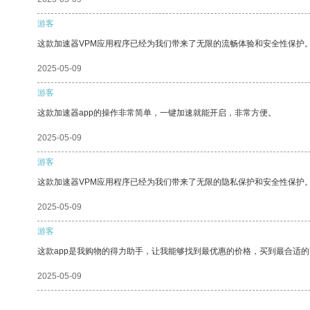
游客
这款加速器VPM应用程序已经为我们带来了无限的流畅体验和安全性保护
2025-05-09
游客
这款加速器app的操作非常简单，一键加速就能开启，非常方便。
2025-05-09
游客
这款加速器VPM应用程序已经为我们带来了无限的隐私保护和安全性保护
2025-05-09
游客
这款app是我购物的得力助手，让我能够找到最优惠的价格，买到最合适
2025-05-09