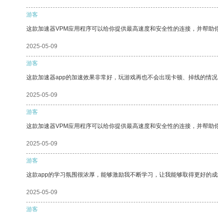
游客
这款加速器VPM应用程序可以给你提供最高速度和安全性的连接，并帮助
2025-05-09
游客
这款加速器app的加速效果非常好，玩游戏再也不会出现卡顿、掉线的情况
2025-05-09
游客
这款加速器VPM应用程序可以给你提供最高速度和安全性的连接，并帮助
2025-05-09
游客
这款app的学习氛围很浓厚，能够激励我不断学习，让我能够取得更好的成
2025-05-09
游客