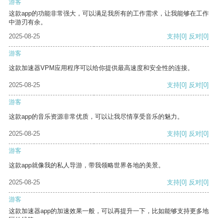
游客
这款app的功能非常强大，可以满足我所有的工作需求，让我能够在工作
中游刃有余。
2025-08-25
支持
[0]
反对
[0]
游客
这款加速器VPM应用程序可以给你提供最高速度和安全性的连接。
2025-08-25
支持
[0]
反对
[0]
游客
这款app的音乐资源非常优质，可以让我尽情享受音乐的魅力。
2025-08-25
支持
[0]
反对
[0]
游客
这款app就像我的私人导游，带我领略世界各地的美景。
2025-08-25
支持
[0]
反对
[0]
游客
这款加速器app的加速效果一般，可以再提升一下，比如能够支持更多地