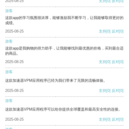
2025-08-25
支持
[0]
反对
[0]
游客
这款app的学习氛围很浓厚，能够激励我不断学习，让我能够取得更好的
成绩。
2025-08-25
支持
[0]
反对
[0]
游客
这款app是我购物的得力助手，让我能够找到最优惠的价格，买到最合适
的商品。
2025-08-25
支持
[0]
反对
[0]
游客
这款加速器VPM应用程序已经为我们带来了无限的流畅体验。
2025-08-25
支持
[0]
反对
[0]
游客
这款加速器VPM应用程序可以给你提供全球覆盖和最高安全性的连接。
2025-08-25
支持
[0]
反对
[0]