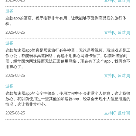
2025-08-25
支持
[0]
反对
[0]
游客
这款app的酒店、餐厅推荐非常有用，让我能够享受到高品质的旅行体
验。
2025-08-25
支持
[0]
反对
[0]
游客
这款加速器app简直是居家旅行必备神器，无论是看视频、玩游戏还是工
作办公，都能畅享高速网络，再也不用担心网速卡顿了。以前出差的时
候，经常因为网速慢而无法正常使用网络，现在有了这个app，我再也不
用担心了。
2025-08-25
支持
[0]
反对
[0]
游客
这款加速器app的安全性很高，使用过程中不会泄露个人信息，这让我很
放心。我以前使用过一些其他的加速器app，经常会出现个人信息泄露的
情况，这让我非常担心。
2025-08-25
支持
[0]
反对
[0]