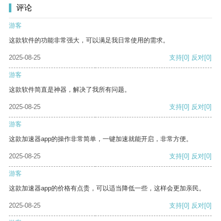
评论
游客
这款软件的功能非常强大，可以满足我日常使用的需求。
2025-08-25
支持
[0]
反对
[0]
游客
这款软件简直是神器，解决了我所有问题。
2025-08-25
支持
[0]
反对
[0]
游客
这款加速器app的操作非常简单，一键加速就能开启，非常方便。
2025-08-25
支持
[0]
反对
[0]
游客
这款加速器app的价格有点贵，可以适当降低一些，这样会更加亲民。
2025-08-25
支持
[0]
反对
[0]