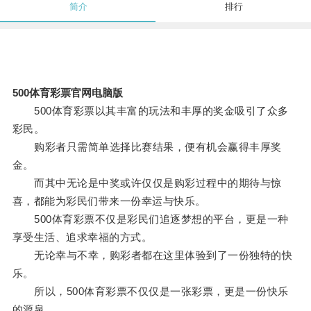
简介
排行
500体育彩票官网电脑版
500体育彩票以其丰富的玩法和丰厚的奖金吸引了众多
彩民。
购彩者只需简单选择比赛结果，便有机会赢得丰厚奖
金。
而其中无论是中奖或许仅仅是购彩过程中的期待与惊
喜，都能为彩民们带来一份幸运与快乐。
500体育彩票不仅是彩民们追逐梦想的平台，更是一种
享受生活、追求幸福的方式。
无论幸与不幸，购彩者都在这里体验到了一份独特的快
乐。
所以，500体育彩票不仅仅是一张彩票，更是一份快乐
的源泉。